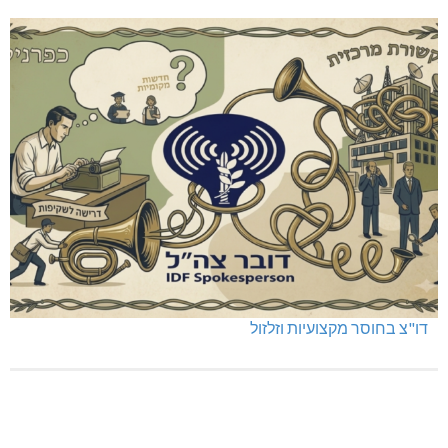
שריפה באבו סנאן
דו"צ בחוסר מקצועיות וזלזול