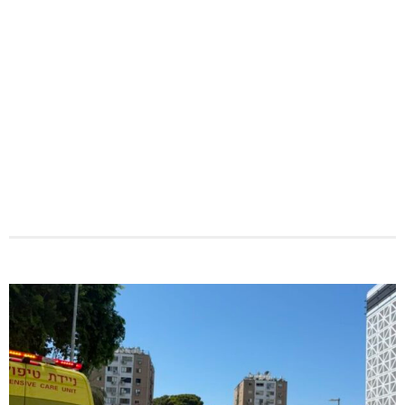
נחל כזיב: חילוץ בעומס החום הכבד