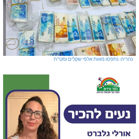
נהריה: נתפסו מאות אלפי שקלים ומט"ח