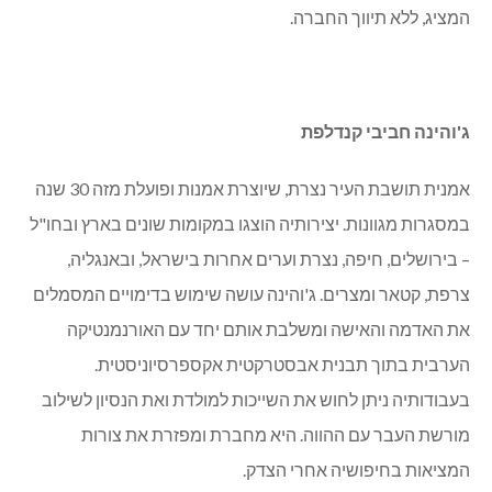
מציאות." כחלק מפרויקט זה תוצג בכל רבעון תערוכה חדשה
בחלל משרדי החברה, שמטרתה לחשוף אמנים ויוצרים מקומיים
מאזור הצפון, ולתת להם במה להציג את עבודותיהם בפני
המבקרים במשרד. כל העבודות יוצעו למכירה ישירות דרך האמן
המציג, ללא תיווך החברה.
ג'והינה חביבי קנדלפת
אמנית תושבת העיר נצרת, שיוצרת אמנות ופועלת מזה 30 שנה
במסגרות מגוונות. יצירותיה הוצגו במקומות שונים בארץ ובחו"ל
– בירושלים, חיפה, נצרת וערים אחרות בישראל, ובאנגליה,
צרפת, קטאר ומצרים. ג'והינה עושה שימוש בדימויים המסמלים
את האדמה והאישה ומשלבת אותם יחד עם האורנמנטיקה