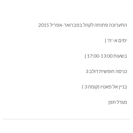
הערבית בתוך תבנית אבסטרקטית אקספרסיוניסטית.
בעבודותיה ניתן לחוש את השייכות למולדת ואת הנסיון לשילוב
מורשת העבר עם ההווה. היא מחברת ומפזרת את צורות
המציאות בחיפושיה אחרי הצדק.
התערוכה פתוחה לקהל בפברואר-אפריל 2015
ימים א-'ה' |
בשעות 17:00-13:00 |
כניסה חופשית דולב 3
בניין אל פאטיו (קומה 3 )