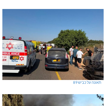
ינוח: מבנה רב תכליתי ב-120 מלש"ח