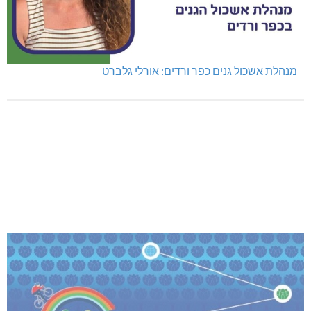
מנהלת אשכול גנים כפר ורדים: אורלי גלברט