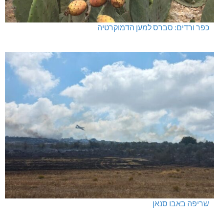
כפר ורדים: סברס למען הדמוקרטיה