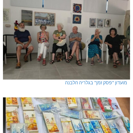
מגדל תפן: 350 דונם במתחם חדש
מועדון "פסק זמן" בגלריה הלבנה