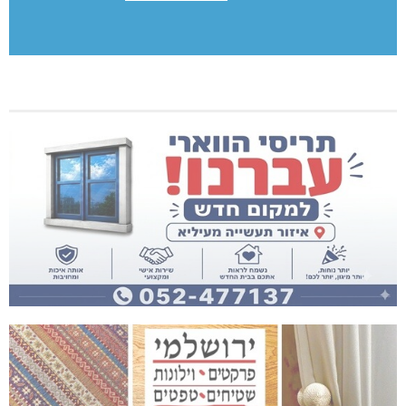
[bws_google_captcha]