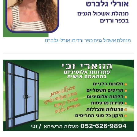
מנהלת אשכול גנים כפר ורדים: אורלי גלברט