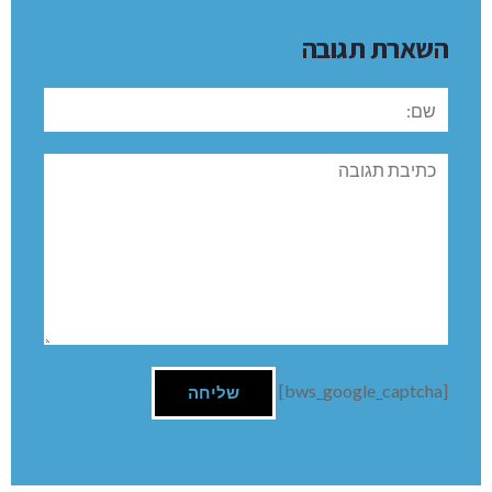
השארת תגובה
שם:
תגובה
[bws_google_captcha]