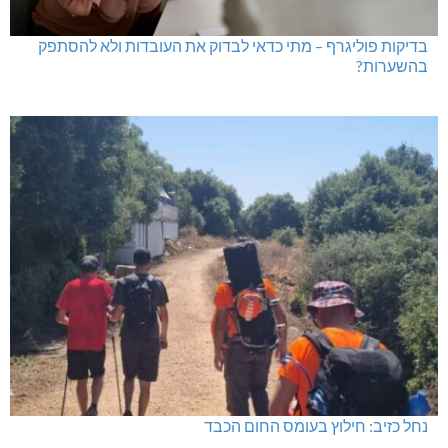
בדיקות פוליגרף – מתי כדאי לבדוק את העובדות ולא להסתפק
בהשערות?
נחל כזיב: חילוץ בעומס החום הכבד