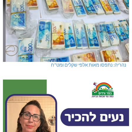
נהריה: נתפסו מאות אלפי שקלים ומט"ח