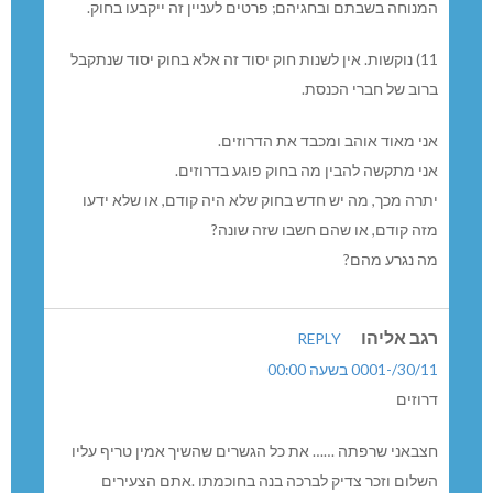
9) יום העצמאות וימי זיכרון.
(א) יום העצמאות הוא יום החג הלאומי של המדינה.
(ב) יום הזיכרון לחללי מערכות ישראל ויום הזיכרון לשואה
ולגבורה הם ימי זיכרון רשמיים של המדינה.
10) ימי מנוחה ושבתון. שבת ומועדי ישראל הם ימי המנוחה
הקבועים במדינה; למי שאינם יהודים זכות לקיים את ימי
המנוחה בשבתם ובחגיהם; פרטים לעניין זה ייקבעו בחוק.
11) נוקשות. אין לשנות חוק יסוד זה אלא בחוק יסוד שנתקבל
ברוב של חברי הכנסת.
אני מאוד אוהב ומכבד את הדרוזים.
אני מתקשה להבין מה בחוק פוגע בדרוזים.
יתרה מכך, מה יש חדש בחוק שלא היה קודם, או שלא ידעו
מזה קודם, או שהם חשבו שזה שונה?