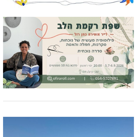
טרנספורמטור קפוט
ינוח: מבנה רב תכליתי ב-120 מלש"ח