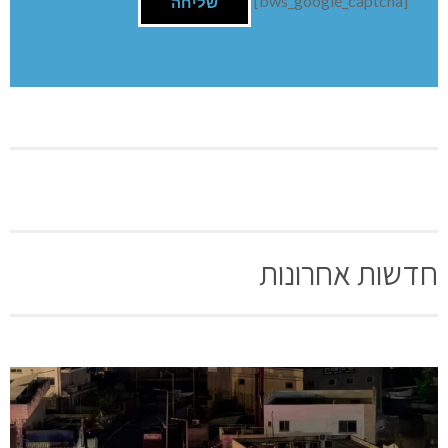
תגובה
[bws_google_captcha]