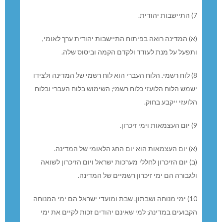
6) הקשר עם העם היהודי.
(א) המדינה תשקוד על הבטחת שלומם של בני העם היהודי
ושל אזרחיה הנתונים בצרה ובשביה בשל יהדותם או בשל
אזרחותם.
(ב) המדינה תפעל בתפוצות לשימור הזיקה בין המדינה ובין
בני העם היהודי.
(ג) המדינה תפעל לשימור המורשת התרבותית, ההיסטורית
והדתית של העם היהודי בקרב יהדות התפוצות.
7) התיישבות יהודית.
(א) המדינה רואה בפיתוח התיישבות יהודית ערך לאומי,
ותפעל על מנת לעודד ולקדם הקמה וביסוס שלה.
8) לוח רשמי. הלוח העברי הוא לוח רשמי של המדינה ולצידו
ישמש הלוח הלועזי כלוח רשמי; השימוש בלוח העברי ובלוח
הלועזי ייקבע בחוק.