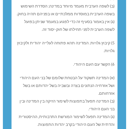
צדדיה, והמילה “ישראל” למרגלותיה.
(ד) המנון המדינה הוא “התקווה”.
(ה) פרטים לעניין סמלי המדינה ייקבעו בחוק.
3) בירת המדינה. ירושלים השלמה והמאוחדת היא בירת
ישראל.
4) שפה.
(א) עברית היא שפת המדינה.
(ב) לשפה הערבית מעמד מיוחד במדינה; הסדרת השימוש
בשפה הערבית במוסדות ממלכתיים או בפניהם תהיה בחוק.
(ג) אין באמור בסעיף זה כדי לפגוע במעמד שניתן בפועל
לשפה הערבית לפני תחילתו של חוק-יסוד זה.
5) קיבוץ גלויות. המדינה תהא פתוחה לעלייה יהודית ולקיבוץ
גלויות.