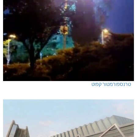
נהריה: נתפסו מאות אלפי שקלים ומט"ח