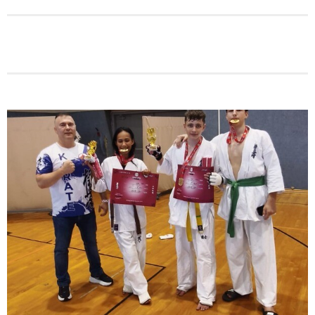
מעלות-תרשיחא: פסטיבל "באגליל - שכנים"