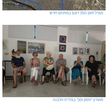
דו"צ בחוסר מקצועיות וזלזול