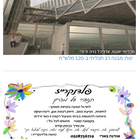
מנהלת אשכול גנים כפר ורדים: אורלי גלברט