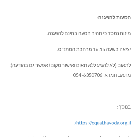
אוכלוסיות, כאשר המילים "שוויון" ו"דמוקרטיה" נשמטים ממנו.
"זה אומר דרשני ומדליק נורה אדומה", הוסיף חסבאני. "ולכן
אנחנו מוחים, כי אנחנו חושבים שהחוק הזה הוא חוק מפלה, הוא
חוק מפלג. הוא פוגע בעדה הדרוזית בצורה איומה".
סקר של וינט בעקבות ההפגנה
הסעות להפגנה:
מינוח נמסר כי תהיה הסעה בחינם להפגנה.
יציאה בשעה 16:15 מרחבת המתנ"ס.
לתאום (לא להגיע ללא תאום ואישור מקום! אפשר גם בהודעה):