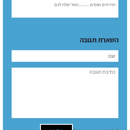
מה נגרע מהם?
רגב אליהו
REPLY
30/11/-0001 בשעה 00:00
דרוזים
חצבאני שרפתה …… את כל הגשרים שהשיך אמין טריף עליו
השלום וזכר צדיק לברכה בנה בחוכמתו .אתם הצעירים
הדרוזים מנסים ………..האל יסלח לכם
השארת תגובה
שם: