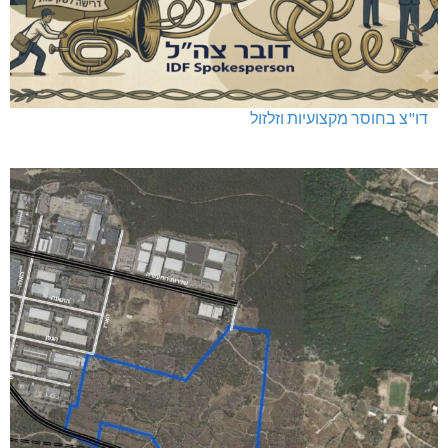
דו"צ בחוסר מקצועיות וזלזול