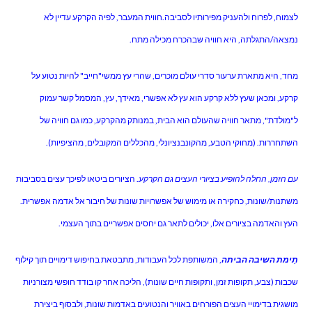
לצמוח, לפרוח ולהעניק מפירותיו לסביבה.חווית המעבר, לפיה הקרקע עדיין לא
נמצאה/התגלתה, היא חוויה שבהכרח מכילה מתח.
מחד, היא מתארת ערעור סדרי עולם מוכרים, שהרי עץ ממשי"חייב" להיות נטוע על
קרקע, ומכאן שעץ ללא קרקע הוא עץ לא אפשרי, מאידך, עץ, המסמל קשר עמוק
ל"מולדת", מתאר חוויה שהעולם הוא הבית, במנותק מהקרקע, כמו גם חוויה של
השתחררות. (מחוקי הטבע, מהקונבנציונלי, מהכללים המקובלים, מהציפיות).
עם הזמן, החלה להופיע בציורי העצים גם הקרקע
. הציורים ביטאו לפיכך עצים בסביבות
משתנות/שונות, כחקירה או מימוש של אפשרויות שונות של חיבור אל אדמה אפשרית.
העץ והאדמה בציורים אלו, יכולים לתאר גם יחסים אפשריים בתוך העצמי.
תֵימת השיבה הביתה
, המשותפת לכל העבודות, מתבטאת בחיפוש דימויים תוך קילוף
שכבות (צבע, תקופות זמן, ותקופות חיים שונות), הליכה אחר קו בודד חופשי מצורניות
מושגית בדימויי העצים הפורחים באוויר והנטועים באדמות שונות, ולבסוף ביצירת