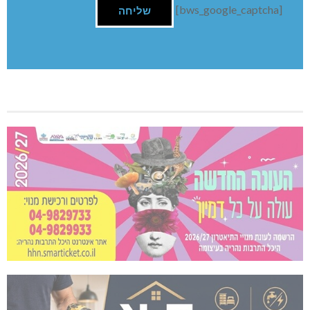
[bws_google_captcha]