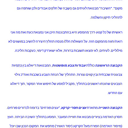
מקום". "השיבה" מבטאת לעיתים גם הֲשָבָה של חלקים אבודים ולכן שותפה גם
לתהליכי תיקון והשלמה.
ראשיתו של כל קטע-דרך מהמסע היא בהתבוננות היכן אני נמצאת כעת ואת מה אני
רואה/חווה מהמקום הזה. על השאלות הללו מנסה תהליךהיצירה להשיב במושגים לא
מילוליים. לעיתים, לא ימצאו תשובות ברורות, אלא ישאררק דימוי, כעקבות הליכה.
הקבוצה הראשונה
כוללת
עבודות צבע מופשטות
, המבטאות דיאלוג בין כִּתְמִיוּת
צבעונית שכבתית ובין קווים וצורות. התהליך של הנחת הצבע בשכבות ואח"כ גילוי
הצבעים שהונחו ראשונים בתהליך, מקביל למסע של חיפוש אחר המקור, תוך דיאלוג
עם החדש.
הקבוצה השנייה
מתארת
עצים חסרי קרקע
,
"עצים פורחים"
בדומה לכדורים פורחים.
חסרון האדמה בציורים מבטא את חוויית המעבר, המסע בתהליך השיבה הביתה. העץ
(מיסוד האדמה) הפורח מעל הקרקע (יסוד האוויר) מחפש את המקום הנכון שבו יוכל