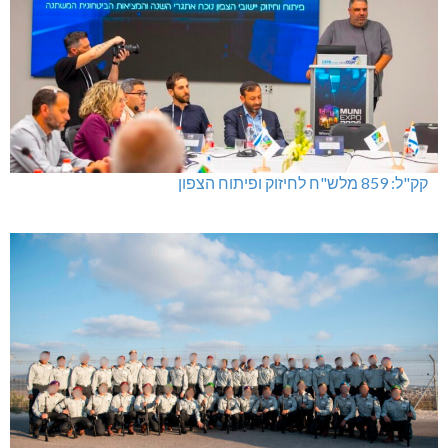
קק"ל: 859 מלש"ח לחיזוק ופיתוח הצפון