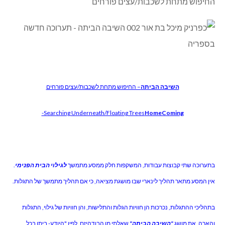
החיפוש מתחת לשכבות/עצים פורחים
השיבה הביתה
– החיפוש מתחת לשכבות/עצים פורחים
-Searching Underneath/Floating Trees
HomeComing
בתערוכה שתי קבוצות עבודות, המשקפות חלק ממסע מתמשך
לגילוי הבית הפנימי
.
אין המסע מתאר תהליך לינארי שבו מושגת מציאה, כי אם תהליך מתמשך של התגלות.
בתהליכי ההתגלות, נכרכות הן חוויות הגלות והתלישות, והן חוויות של גילוי, התגלות
והארה. את מושג
"השיבה הביתה"
שאלתי מן הבודהיזם, לפיו "היודע- ביתו בכל