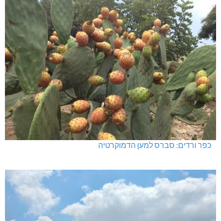
כפר ורדים: סברס למען הדמוקרטיה