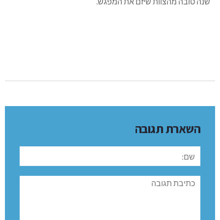
האווירה הייתה של קירוב לבבות ונעים להיזכר….
המזנון היה עמוס לעייפה. טובה פריאל ואריה זוהר ניגנו
באקורדיון, המשיך אחריהם שלמה זינגר ואני קראתי ברכה. ת
תושבי הרחוב "גילו” מי הם השכנים הלא מזוהים, החולפים מדי
יום ליד ביתם. אלה היו רגעים של פתיחות, נחת ושמחה. בלי
חשבונות ופוליטיקה.
מעטים לא הגיעו מסיבות שונות, אך נקווה לראותם במפגש הבא.
כתבה מורחבת, תתפרסם בעיתון.
תודה לכל מי שהגיע.