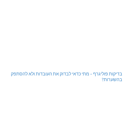
היכל שלמה, מעלות: עונת 26-27