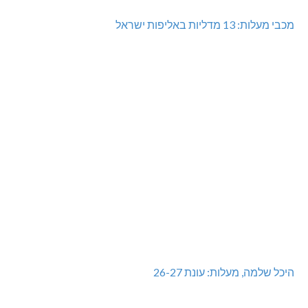
מעלות-תרשיחא: פסטיבל "באגליל - שכנים"