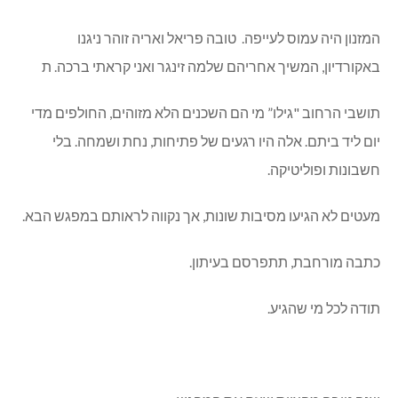
שנה טובה ברחוב רותם בכפר ורדים
אביבה זוהר
תושבי הרחוב "גילו” מי הם השכנים הלא מזוהים החולפים מדי
יום ליד ביתם…
אתמול, מוצאי שבת 24.9.11, התאספנו רוב תושבי רחוב
רותם בחצר של יעל ושלמה זינגר, למפגש הכרות, התחדשות
וברכות לשנה החדשה.
הרעיון, היוזמה וההכנות היו של חנה ומוקי מזורסקי, יעל ושלמה
זינגר, טובה פריאל ובתיה קדם אשר טרחה לעבור מבית לבית
ולמסור הזמנות אישיות שנשאו פרי.