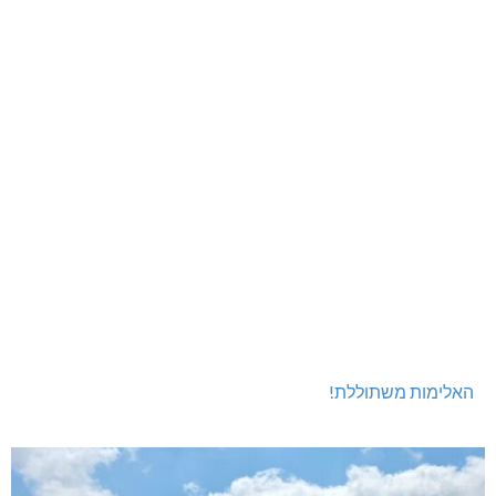
[bws_google_captcha]