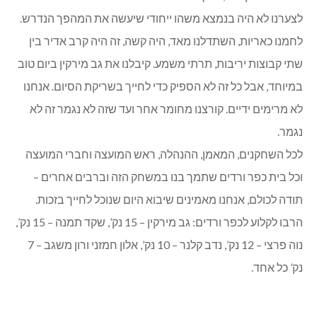
לצערנו לא היה בנמצא משהו ייחודי שיעשה את המהפך הנדרש.
לחמנו כאריות, השתדלנו מאד, היה קשה, זה היה קרב אדיר בין
שתי קבוצות יריבות, תרתי משמע. קיבלנו את גב מירקין ביום טוב
במיוחד, אבל כל זה לא הספיק כדי לחייך בשריקת הסיום. אנחנו
לא מרימים ידיים. קורצנו מחומר אחר ועד שזה לא נגמר זה לא
נגמר.
לכל השחקנים, המאמן, ההנהלה, ראש המועצה וחברי המועצה
וכל בית כפר ורדים שתמך בנו במשחק הזה וברבים אחרים –
תודה לכולם, אנחנו מאמינים שיבוא היום שנוכל לחייך בזכות.
הרבו לקלוע לכפר ורדים: גב מירקין – 15 נק’, שקד תמנה – 15 נק’,
נוה פרצי – 12 נק’, נדב קלנר – 10 נק’, אלון חמזני ורון משגב – 7
נק’ כל אחד.