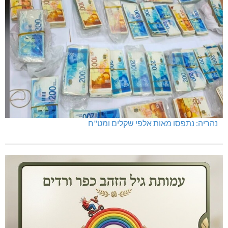
נהריה: נתפסו מאות אלפי שקלים ומט"ח