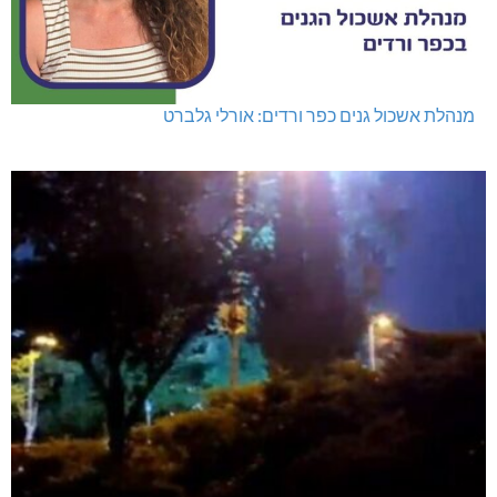
מנהלת אשכול גנים כפר ורדים: אורלי גלברט