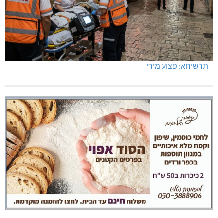
תרשיחא: פצוע מירי