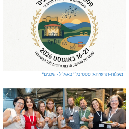
מעלות-תרשיחא: פסטיבל "באגליל - שכנים"