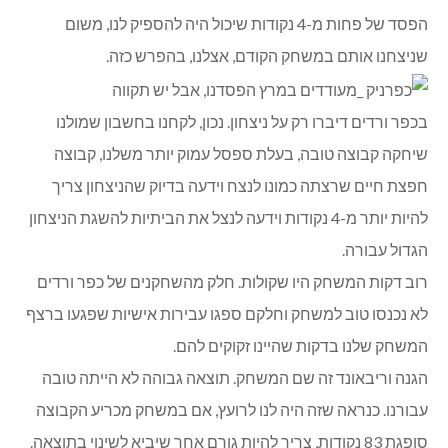
הפסד של פחות מ-4 נקודות שיכול היה להספיק לנו, משום
שניצחנו אותם במשחק הקודם, אצלנו, בהפרש כזה.
בכפר ורדים דיברו רק על ניצחון. נכון, לקחנו בחשבון שמולנו
שיחקה קבוצה טובה, בעלת ספסל עמוק יותר משלנו, קבוצה
חפצת חיים שרצתה כמונו לנצח וידעה בדיוק שהניצחון צריך
להיות יותר מ-4 נקודות וידעה לנצל את הביתיות להשגת הניצחון
הגדול עבורה.
רוב דקות המשחק היו שקולות. חלק מהשחקנים של כפר ורדים
לא נכנסו טוב למשחק וחלקם ספגו עבירות אישיות שפגעו ברצף
המשחק שלנו בדקות שהיינו זקוקים להם.
הגנה וריבאונד זה שם המשחק. תוצאה גבוהה לא הייתה טובה
עבורנו. כנראה שזה היה לנו לרועץ, אם במשחק מכריע הקבוצה
סופגת 83 נקודות, צריך להיות גורם אחר שיביא לשינוי בתוצאה.