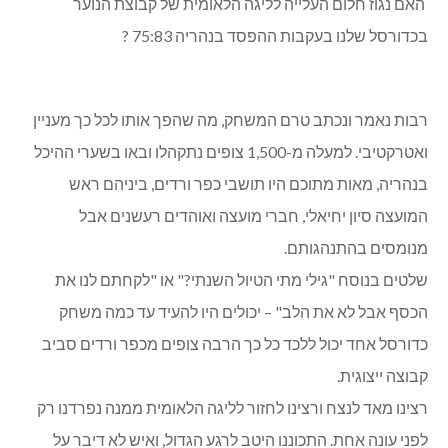
האם נגוז חלום העלייה לליגה הלאומית של קבוצת הנוער
בכדורסל שלנו בעקבות ההפסד בנהריה 75:83 ?
רבות נאמר ונכתב טרם המשחק, מה שהפך אותו לכל כך מעניין
ואטרקטיבי. למעלה מ-1,500 צופים נתקהלו ובאו בשערי ההיכל
בנהריה, מאות מתוכם היו תושבי כפר ורדים, ביניהם ראש
המועצה סיון יחיאלי, חברי מועצה ואוהדים רעשנים אבל
מנומסים בהתנהגותם.
שלטים בנוסח "גילי מתי הטיול השנתי?" או "לקחתם לנו את
הכסף אבל לא את הלב" – יכולים היו להעיד עד כמה משחק
כדורסל אחד יכול ללכד כל כך הרבה צופים מכפר ורדים סביב
קבוצה ייצוגית.
רצינו מאד לנצח ורצינו לחזור לליגה הלאומית ממנה נפרדנו רק
לפני עונה אחת. התכוננו היטב לרגע הגדול, ואיש לא דיבר על