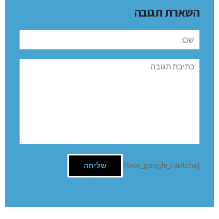
השארת תגובה
שם:
תגובה
[bws_google_captcha]