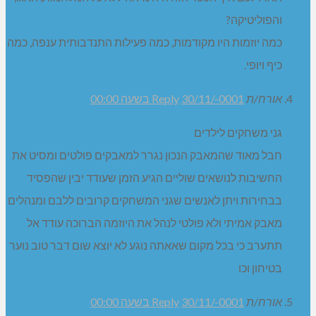
והפוליטיקה?
כמה יוזמות היו מקודמות, כמה פעילות התנדבותית ענפה, כמה
כיף ויופי.
אורח/ת
30/11/-0001 בשעה 00:00
Reply
גני משחקים לילדים
חבל מאוד שהמאבק הנכון נגרר למאבקים פולטים ומסיט את
החשיבות לנושאים שוליים הגיע הזמן שעודד יבין שהפסיד
בבחירות ויתן לאנשים שגני המשחקים קרובים ללבם ומנהלים
מאבק אמיתי ולא פולטי לנהל את היוזמה הברוכה עודד אל
תתערב כי בכל מקום שאאתה נוגע לא יוצא שום דבר טוב נוער
בטיחון וכו
אורח/ת
30/11/-0001 בשעה 00:00
Reply