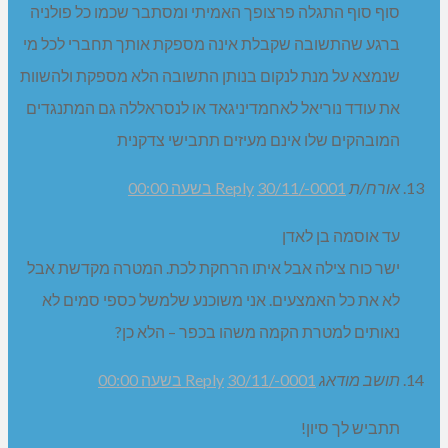
סוף סוף התגלה פרצופך האמיתי ומסתבר שכמו כל פולניה
ברגע שהתשובה שקבלת אינה מספקת אותך תחברי לכל מי
שנמצא על מנת לנקום בנותן התשובה הלא מספקת ולהשוות
את עודד נוריאל לאחמדיניגאד או לנסראללה גם המתנגדים
המובהקים שלו אינם מעיזים תתבישי צדקנית
אורח/ת
30/11/-0001 בשעה 00:00
Reply
עד אוסמה בן לאדן
ישר כוח צילה אבל איתו הרחקת לכת. המטרה מקדשת אבל
לא את כל האמצעים. אני משוכנע שלמשל כספי סמים לא
נאותים למטרת הקמה משהו בכפר – הלא כן?
תושב מודאג
30/11/-0001 בשעה 00:00
Reply
תתביש לך סיון!