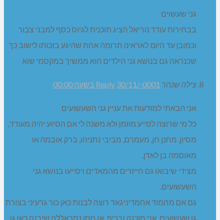
גני שעשוים
בבחירות עודד נוריאל הציג תוכנית לגיוס כסף למבני צבור
וכמובן עד היום לאראינו תרומה אחת שהיגע בזכותו לישוב כך
שכנראה גם בנושא גני הילדים הוא ממשיך במקסמי שוא
צילה שנהר
30/11/-0001 בשעה 00:00
Reply
אני הבאתי למודעות את עניין גני השעשועים
כל מי שרוצה לסייע מוזמן ולא משנה לי אם הסיוע יהיה מעודד,
מסיון, מחנן חן, מעמרם, מביבי נתניהו, ברק אובמה או
מאוסמה בן לאדן.
מצידי שיבואו גם חייזרים מהמאדים ויסייעו בנושא גני
השעשועים.
גם אם מחמוד אחמדיניגאד רוצה לבנות כאן כור גרעיני בצורת
גן שעשועים, אני מוכנה ובכיף. או חסן נסראללה שיבנה כאן גן