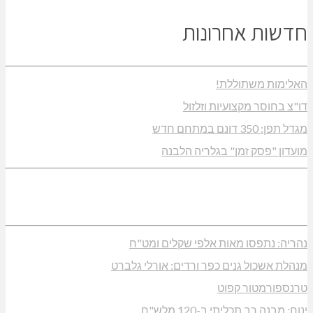
חדשות אחרונות
האלימות משתוללת!
דו"צ בחוסר מקצועיות וזלזול
מגדל תפן: 350 דונם במתחם חדש
מועדון "פסק זמן" בגלריה הלבנה
נהריה: נתפסו מאות אלפי שקלים ומט"ח
מנהלת אשכול גנים כפר ורדים: אורלי גלברט
טרנספורמטור קפוט
ינוח: מבנה רב תכליתי ב-120 מלש"ח