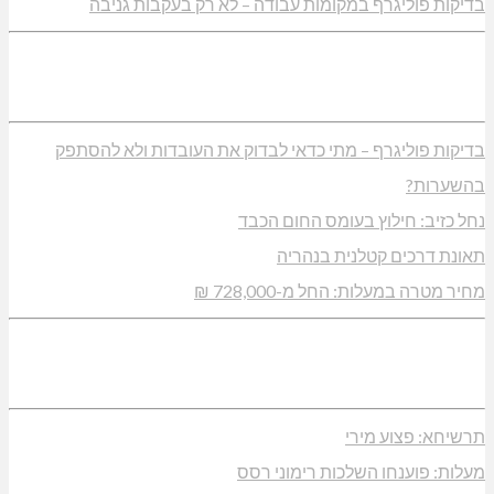
בדיקות פוליגרף במקומות עבודה – לא רק בעקבות גניבה
בדיקות פוליגרף – מתי כדאי לבדוק את העובדות ולא להסתפק
בהשערות?
נחל כזיב: חילוץ בעומס החום הכבד
תאונת דרכים קטלנית בנהריה
מחיר מטרה במעלות: החל מ-728,000 ₪
תרשיחא: פצוע מירי
מעלות: פוענחו השלכות רימוני רסס