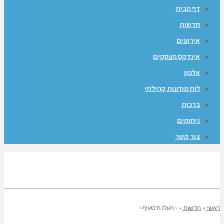
דף הבית
חדשות
אירועים
אינדקס העסקים
אלפון
לוח מודעות קהילתי
ברכות
ניחומים
צור קשר
ראשי
»
חדשות
»
~העלו ת’סעיף~