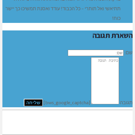
תתיאשי ואל תותרי – כל הכבוד! עודד ואסנת תמשיכו כך יישר
כוח!
השארת תגובה
שם:
תגובה
[bws_google_captcha]