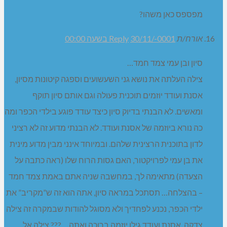
מפספס כאן משהו?
אורח/ת
30/11/-0001 בשעה 00:00
Reply
סיון ובן עמי צמד חמד…
צילה העלתה את נושא גני השעשועים וספגה קיטונות מסיון,
אסנת ועודד יוזמים תוכנית פעולה וגם אותם סיון תוקף
ומאשים. לא הבנתי בדיוק סיון כיצד עודד פוגע בילדי הכפר ומה
כה נורא ביוזמה של אסנת ועודד. לא הבנתי מדוע זה לא רציני
לדון בתוכנית הרצינית שלהם. ובמיוחד אינני מבין מדוע מינית
את בן עמי לפרויקטור, האם גסות הרוח שלו (ראה כתבה על
הצעדה) מתאימה לך, במחשבה שניה אתם באמת צמד חמד
– בהצלחה… תסתכל במראה סיון, אתה הוא זה ש”מקריב” את
ילדי הכפר, נכנע לפחדיך ולא מסוגל להודות שבמקרה זה צילה
צדקה, אסנת ועודד גילו יוזמה ברוכה ואתה …??? צילה אל