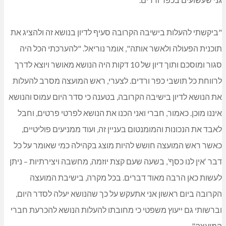
"ביקשתי להעלות בישיבה הקרובה סעיף לדיון בנושא זה ולהציג את
תוכנית הפעולה ולאשר אותה", אומר נוריאל. "להערכתי הכל היה
סגור ומוסכם ותוך דיון של 10 דקות היה הנושא מאושר ויוצא לדרך
לרווחת כל תושבי כפר ורדים. לצערי, ראש המועצה מסרב להעלות
את הנושא לדיון בישיבה הקרובה, בטענה כי סדר היום עמוס והנושא
איננו מוכן. כאמור, חברי ואני הכנו את הנושא לפרטי פרטים, וחבל
לאבד את הנכונות והמומנטום בעניין זה, ועוד ממניעים פוליטיים,
כאשר ראש המועצה חושש להיות מוצג בקהילה כמי שאומר על כל
דבר ‘אין לנו כסף’, בשעה שעם קצת יוזמה, מחשבה ויצירתיות – ניתן
לעשות כאן הרבה מאוד דברים. בכל מקרה, בישיבת המועצה
הקרובה ביום ראשון אני אתעקש על כך שהנושא יעלה לסדר היום,
וברשותי גם ייעוץ משפטי כי מחובתו להעלות הנושא להכרעת חברי
המועצה".