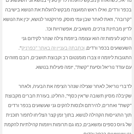
בכפר ורדים, ואילו ראש המועצה מבקש להעלות את הנושא בישיבה
"קרובה", וזאת לאחר שבן עמי מוסק, פרויקטור לנושא, יכין את הנושא
לדיון מבחינת צרכים, משאבים, אפשרויות וכו’.
הרקע לעימות זה הוא עצומה ביוזמת צילה שנהר לקידום גני
השעשועים בכפר ורדים,
וכתבתה בעניין זה באתר "כפרניק
".
התגובות ליוזמה זו צברו מומנטום רב וקבוצת תושבים, רובם מזוהים
עם עודד נוריאל וסיעת "קשת", יזמה פעילות בנושא.
לדברי נוריאל, לאחר שצילה שנהר הציפה את הבעיה, ולאחר
שקיבלה מסיון תשובה ש"אין כסף", החליט, בעזרת חברים מקבוצת
"קשת" ואחרים, להירתם ולנסות להקים גני שעשועים בכפר ורדים
תוך התגייסות הקהילה לנושא. בתוך זמן קצר הצליחו לתפור תוכנית
של גיוס כספים ומשאבים, כמו גם תרומות ויוזמות קהילתיות להקמת
גני שעשועים בכפר ורדים.