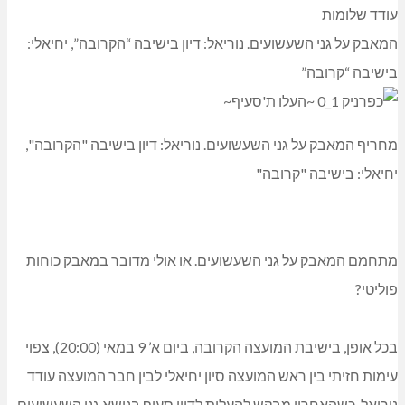
Link
Share
עודד שלומות
המאבק על גני השעשועים. נוריאל: דיון בישיבה “הקרובה”, יחיאלי:
בישיבה “קרובה”
מחריף המאבק על גני השעשועים. נוריאל: דיון בישיבה "הקרובה",
יחיאלי: בישיבה "קרובה"
מתחמם המאבק על גני השעשועים. או אולי מדובר במאבק כוחות
פוליטי?
בכל אופן, בישיבת המועצה הקרובה, ביום א’ 9 במאי (20:00), צפוי
עימות חזיתי בין ראש המועצה סיון יחיאלי לבין חבר המועצה עודד
נוריאל, כשהאחרון מבקש להעלות לדיון סעיף בנושא גני השעשועים