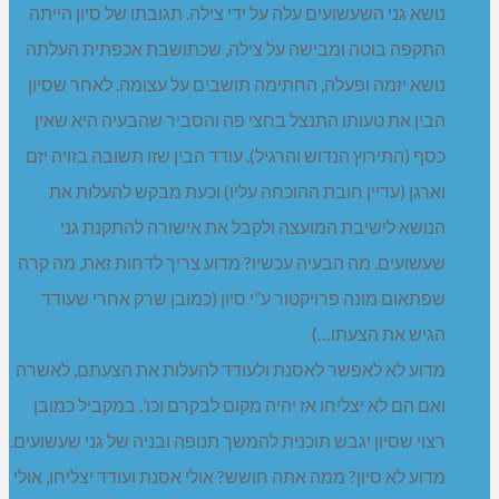
נושא גני השעשועים עלה על ידי צילה. תגובתו של סיון הייתה
התקפה בוטה ומבישה על צילה, שכתושבת אכפתית העלתה
נושא יזמה ופעלה, החתימה תושבים על עצומה. לאחר שסיון
הבין את טעותו התנצל בחצי פה והסביר שהבעיה היא שאין
כסף (התירוץ הנדוש והרגיל). עודד הבין שזו תשובה בזויה יזם
וארגן (עדיין חובת ההוכחה עליו) וכעת מבקש להעלות את
הנושא לישיבת המועצה ולקבל את אישורה להתקנת גני
שעשועים. מה הבעיה עכשיו? מדוע צריך לדחות זאת, מה קרה
שפתאום מונה פרויקטור ע”י סיון (כמובן שרק אחרי שעודד
הגיש את הצעתו…)
מדוע לא לאפשר לאסנת ולעודד להעלות את הצעתם, לאשרה
ואם הם לא יצליחו אז יהיה מקום לבקרם וכו’. במקביל כמובן
רצוי שסיון יגבש תוכנית להמשך תנופה ובניה של גני שעשועים.
מדוע לא סיון? ממה אתה חושש? אולי אסנת ועודד יצליחו, אולי