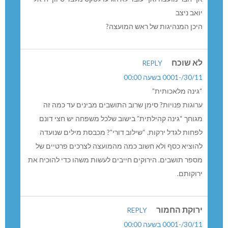
יואב ניצב
היכן המנהיגות של ראש המועצה?
לא שוכח
REPLY
30/11/-0001 בשעה 00:00
“גינה מלאכותית”
ערוגות פנויות? סימן שרוב התושבים מבינים עד כמה זה
מגוחך “גינה קהילתית” בישוב שלכל משפחה יש חצי דונם
לפחות לגדל ירקות. “שילוב דורי”? מכבסת מילים שנועדה
להוציא כסף ולא חשוב כמה מהמועצה לצרכים פרטיים של
מספר תושבים. הירוקים חייבים לעשות משהו כדי להוכיח את
ירוקותם.
ירוקת החמור
REPLY
30/11/-0001 בשעה 00:00