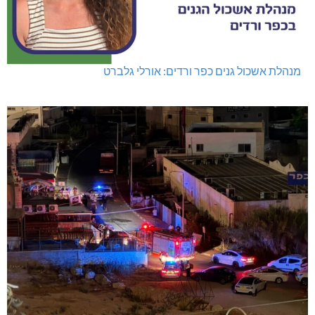
מנהלת אשכול גנים כפר ורדים: אורלי גלברט