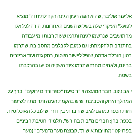
אליעזר אוליבר, שהוא הוגה רעיון הגינה הקהילתית וה"מוציא
לפועל" העיקרי שלה בשלוש השנים האחרונות, הודה לכל אלו
מהתושבים שנרשמו לגינה ותרמו שעות רבות וימי עבודה
בהתנדבות להקמתה; וגם כמובן לקבלנים מהסביבה, שתרמו
בטון, הובלת אדמה, שופל ליישור השטח, רסק גזם ועוד אביזרים
בחינם, ולאחים מחרז שתרמו ציוד השקיה וסייעו בהרכבתו
בשטח.
יואב ניצב, חבר המועצה ויו"ר סיעת "כפר ורדים ירוקים", ברך על
המהלך הירוק והסביבתי שיש בהקמת הגינה ותרומתה לשיפור
חזות הכפר כמו גם לגיבוש חברתי בין דורי ושילוב כל האוכלוסיות
בכפר, בהן: חברים מ"בית בחורש", תלמידי חטיבת הביניים
בפרויקט "מחויבות אישית", קבוצת נוער מ"נוע"ם" (נוער