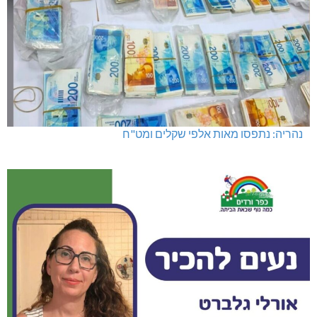
נהריה: נתפסו מאות אלפי שקלים ומט"ח