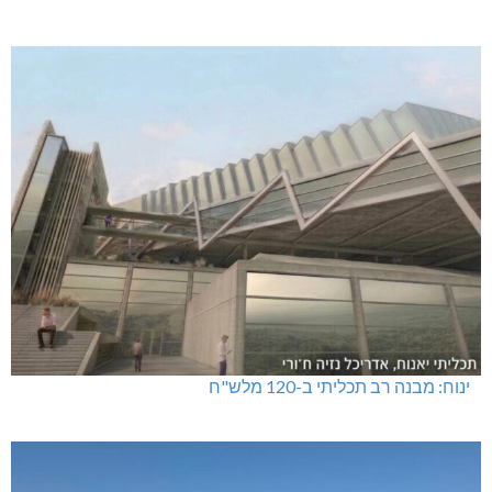
ינוח: מבנה רב תכליתי ב-120 מלש"ח