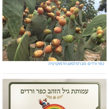
כפר ורדים: סברס למען הדמוקרטיה