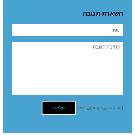
השארת תגובה
שם:
תגובה
[bws_google_captcha]