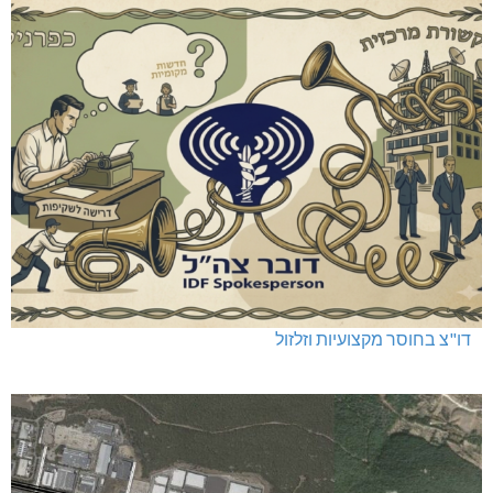
דו"צ בחוסר מקצועיות וזלזול