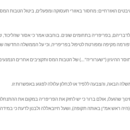
 בהיבטים האזרחיים: מחסור באזורי תעסוקה ומפעלים, ביטול הטבות המ
דבריהם, בפריפריה בתחומים שונים. בוחבוט אמר כי אסור שהליכוד, ש
ה רפורמה מקיפה ומפורטת לטיפול בפריפריה, וכי על הממשלה החדשה שת
ת חוסר ההיגיון ("שערוריה"…) של הטבות המס ותקציבים אחרים הנמנעים 
לה הבאה, והצבעה ללפיד או לכחלון עלולה לפגוע באפשרות זו.
 והחינוך שהועלו, אולם ברור כי יש לחזק את הפריפריה במקום את ההתנח
היה ראש אמ"ן באותה תקופה), ושעל חיזבאללה ולבנון לדעת כי במידה 