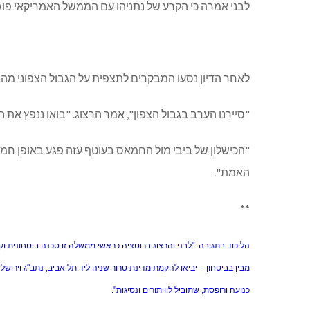
לבני אמרה כי הקרע של נתניהו עם הממשל האמריקאי פוג
לאחר הדיון נסעו המבקרים לתצפית על הגבול הצפוני מהר 
"סיירנו הערב בגבול הצפון", אמר הרצוג. "בואו ננפץ את
"הכישלון של ביבי מול החמאס בעוטף עזה פגע באופן חמ
האמת".
**
הליכוד בתגובה: "לבני והרצוג ברוטציה כראשי ממשלה זו סכנה ביטחונית 
מבין בביטחון – יביאו להקמת מדינת טרור שניה ליד תל אביב, נתב"ג וירוש
כנועה ורופסת, שתוביל לוויתורים ונסיגות".