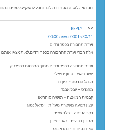
רוב האוכלוסיה מסתדרת לבד וחבל להשקיע כספים בתחנו
><
REPLY
30/11/-0001 בשעה 00:00
ועדת תחבורה בכפר ורדים
אלה חברי ועדת התחבורה בכפר ורדים.לא תמצאו אותם
ועדת תחבורה בכפר ורדים מתוך הפרסום בכפרניק.
יושב ראש – סיוון יחיאלי
מנהל הנדסה – ציון דרור
מהנדס – יובל אבגד
קבטית המועצה – תושיה סוחריאו
קצין תנועה משטרת מעלות – עדאל נמוג
דקר הנדסה – פלד שריר
מתכנן כבישים -זאהר זיידן
קצין בטיחות – נתן אבנט