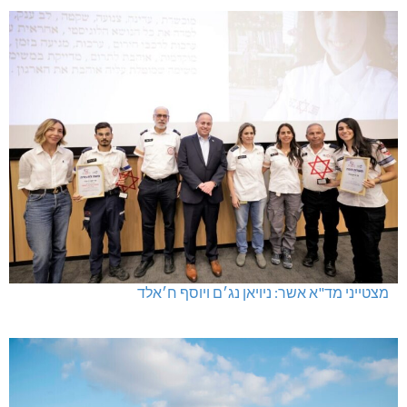
מצטייני מד"א אשר: ניויאן נג׳ם ויוסף ח׳אלד