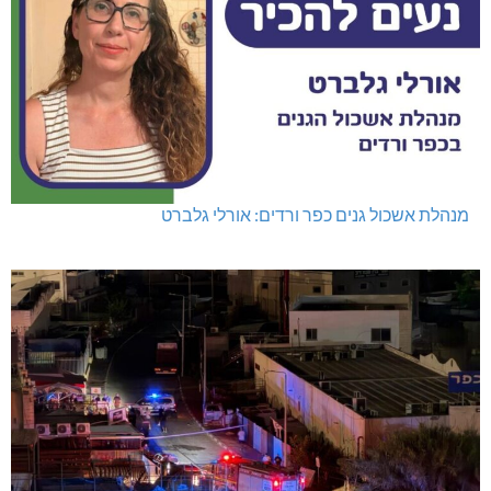
מנהלת אשכול גנים כפר ורדים: אורלי גלברט