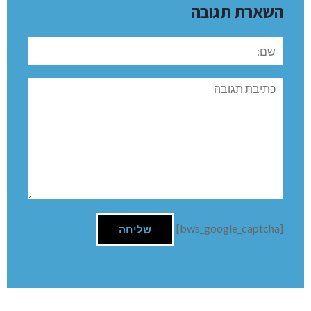
השארת תגובה
שם:
תגובה
[bws_google_captcha]