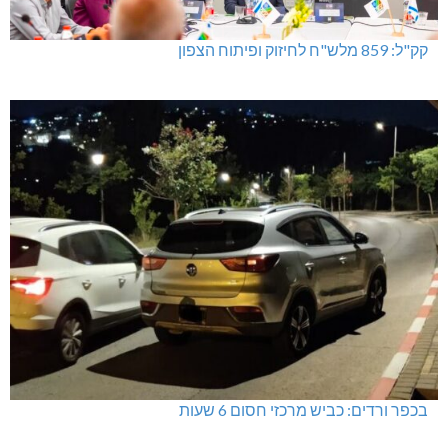
קק"ל: 859 מלש"ח לחיזוק ופיתוח הצפון
בכפר ורדים: כביש מרכזי חסום 6 שעות