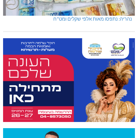
נהריה: נתפסו מאות אלפי שקלים ומט"ח