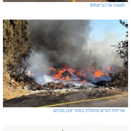
ינוח: מבנה רב תכליתי ב-120 מלש"ח