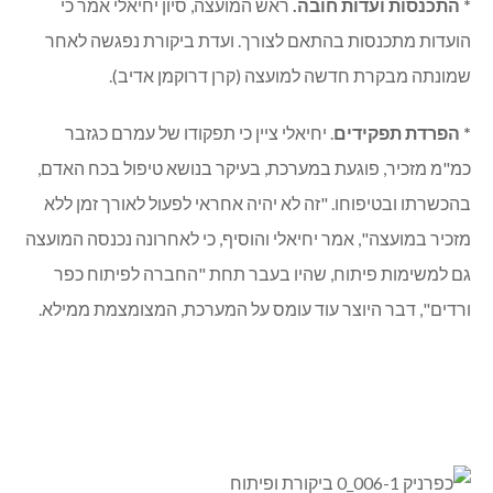
* הפרשה להבראה
. רו"ח אילן עמרם, גזבר ומ"מ מזכיר, הסביר
כי בשל הסכמי השכר במגזר הציבורי, לא היה צורך לבצע את
ההפרשה, וכי זאת "הערה נגררת" ובלתי רלוונטית.
* התכנסות ועדות חובה.
ראש המועצה, סיון יחיאלי אמר כי
הועדות מתכנסות בהתאם לצורך. ועדת ביקורת נפגשה לאחר
שמונתה מבקרת חדשה למועצה (קרן דרוקמן אדיב).
* הפרדת תפקידים
. יחיאלי ציין כי תפקודו של עמרם כגזבר
כמ"מ מזכיר, פוגעת במערכת, בעיקר בנושא טיפול בכח האדם,
בהכשרתו ובטיפוחו. "זה לא יהיה אחראי לפעול לאורך זמן ללא
מזכיר במועצה", אמר יחיאלי והוסיף, כי לאחרונה נכנסה המועצה
גם למשימות פיתוח, שהיו בעבר תחת "החברה לפיתוח כפר
ורדים", דבר היוצר עוד עומס על המערכת, המצומצמת ממילא.