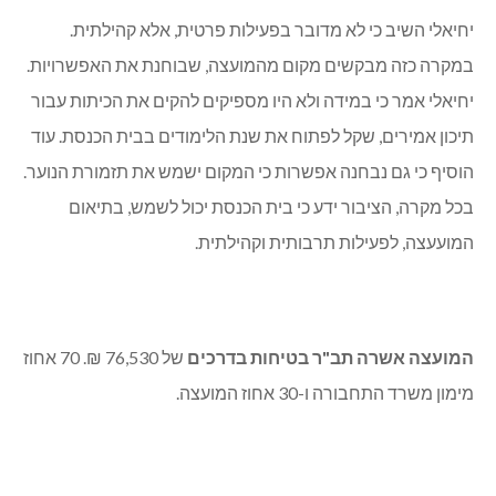
יעקב זיו אמר, כי תומך במימון המיזוג, לא רק עבור המתפללים,
אלא גם עבור פעילויות תרבות וקהילה אחרות שיתקיימו,
כמסוכם, בבית הכנסת. זיו ביקש כי המועצה תפרסם כי המבנה
עומד לרשות הציבור.
יחיאלי השיב כי לא מדובר בפעילות פרטית, אלא קהילתית.
במקרה כזה מבקשים מקום מהמועצה, שבוחנת את האפשרויות.
יחיאלי אמר כי במידה ולא היו מספיקים להקים את הכיתות עבור
תיכון אמירים, שקל לפתוח את שנת הלימודים בבית הכנסת. עוד
הוסיף כי גם נבחנה אפשרות כי המקום ישמש את תזמורת הנוער.
בכל מקרה, הציבור ידע כי בית הכנסת יכול לשמש, בתיאום
המועעצה, לפעילות תרבותית וקהילתית.