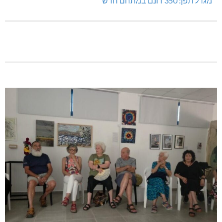
דו"צ בחוסר מקצועיות וזלזול
מגדל תפן: 350 דונם במתחם חדש