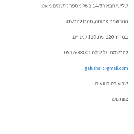
הודעה להורים- שינוי תאריך היציאה לקייקים!
הנסיעה לקייקים שתוכננה ליום שלישי הזה 7/8, נדחית ליום
שלישי הבא ה14/8 בשל מספר נרשמים מועט.
ההרשמה פתוחה, מהרו להרשם!
במחיר 120 שח, 110 למנויים.
להרשמה- גל שילה 0547688001
galusheli@gmail.com
שבוע בטוח ונעים,