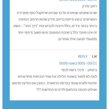
המגלשות והמתקנים נעלמו מבית ספר קשת. האם יביאו
מתקנים חדשים לפני תחילת השנה?
קליינמן אשר מירון 138
REPLY
30/11/-0001 בשעה 00:00
רחוב מירון
שנים שאנחנו שומעים על כך שברגע שיתקבל כסף ממכירת
המגרשים יבוצע פיתוח ברחוב מירון שהוא הרחוב המוזנח
ביותר בכפר ורדים, כולל חיבורו לכביש ינוח “דרך ההר” – נושא
זה אינו מוזכר כלל בישיבת המועצה והוא חשוב ודחוף יותר
ממעגלי תנועה אילו ואחרים.
א.ו
REPLY
30/11/-0001 בשעה 00:00
ביטחון – ודרכי גישה לכפר