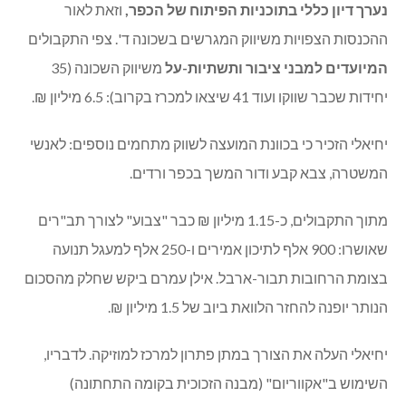
המועצה אשרה תב"ר בטיחות בדרכים
של 76,530 ₪. 70 אחוז
מימון משרד התחבורה ו-30 אחוז המועצה.
נערך דיון כללי בתוכניות הפיתוח של הכפר,
וזאת לאור
ההכנסות הצפויות משיווק המגרשים בשכונה ד'. צפי התקבולים
המיועדים למבני ציבור ותשתיות-על
משיווק השכונה (35
יחידות שכבר שווקו ועוד 41 שיצאו למכרז בקרוב): 6.5 מיליון ₪.
יחיאלי הזכיר כי בכוונת המועצה לשווק מתחמים נוספים: לאנשי
המשטרה, צבא קבע ודור המשך בכפר ורדים.
מתוך התקבולים, כ-1.15 מיליון ₪ כבר "צבוע" לצורך תב"רים
שאושרו: 900 אלף לתיכון אמירים ו-250 אלף למעגל תנועה