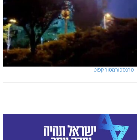
מנהלת אשכול גנים כפר ורדים: אורלי גלברט