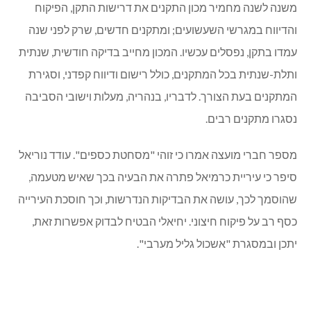
המועצה אשרה תב"ר של 615 אלף ₪
לביצוע התאמות
במתקני השעשועים בכפר.
ציון דרור, מהל מחלקת תשתיות ואחזקה, ציין כי בכפר 31 אתרים
משחקים שונים: 15 במערכת החינוך ו-16 ציבוריים. לדבריו,
משנה לשנה מחמיר מכון התקנים את דרישות התקן, הפיקוח
והדיווח במגרשי השעשועים; ומתקנים חדשים, שרק לפני שנה
עמדו בתקן, נפסלים עכשיו. המכון מחייב בדיקה חודשית, שנתית
ותלת-שנתית בכל המתקנים, כולל רישום ודיווח קפדני, וסגירת
המתקנים בעת הצורך. לדבריו, בנהריה, מעלות וישובי הסביבה
נסגרו מתקנים רבים.
מספר חברי מועצה אמרו כי זוהי "מסחטת כספים". עודד נוריאל
סיפר כי עיריית כרמיאל פתרה את הבעיה בכך שאיש מטעמה,
שהוסמך לכך, עושה את הבדיקות הנדרשות, וכך חוסכת העירייה