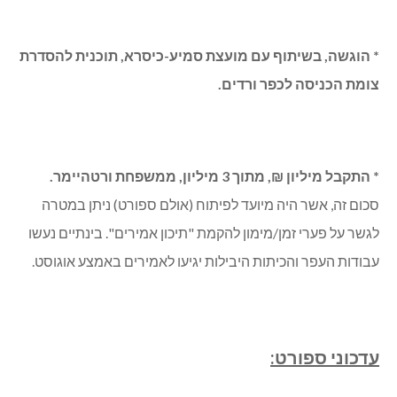
ותעשיה. הוא בירך על פריצת הדרך המחשבתית, אולם אמר כי
בתוכנית כשלים רבים, בעיקר בשל כוונת האוצר לחלק את
הרשויות לשני "גושים": רשויות המקבלות מענק איזון וכאלו שאינן,
ולנייד תקציבים רק בתוך הגושים.
* הוגשה, בשיתוף עם מועצת סמיע-כיסרא, תוכנית להסדרת
צומת הכניסה לכפר ורדים.
* התקבל מיליון ₪, מתוך 3 מיליון, ממשפחת ורטהיימר.
סכום זה, אשר היה מיועד לפיתוח (אולם ספורט) ניתן במטרה
לגשר על פערי זמן/מימון להקמת "תיכון אמירים". בינתיים נעשו
עבודות העפר והכיתות היבילות יגיעו לאמירים באמצע אוגוסט.