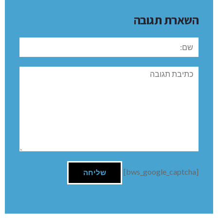
למה לא לסגור בשעות הלילה את שתי הכניסות מתרשיחא
ומינוח ולשים שומר בכניסה הראשית , כמובן עם הודעה מראש
ושילוט הכוונה בהתאם לדרכים החדשות ???
השארת תגובה
שם:
תגובה