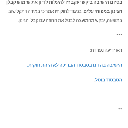
כסף רב על פיקוח חיצוני. יחיאלי הבטיח לבדוק אפשרות זאת,
יתכן ובמסגרת "אשכול גליל מערבי".
בסיום הישיבה ביקש יעקב זיו להעלות לדיון את שימוש קבלן
הגינון במפוחי עלים
, בניגוד לחוק. זיו אמר כי במידה ויתקל שוב
בתופעה, יבקש מהמועצה לבטל את החוזה עם קבלן הגינון.
***
ראו ידיעה נפרדת:
הישיבה בה דנו בסבסוד הבריכה לא היהת חוקית.
הסבסוד בוטל
.