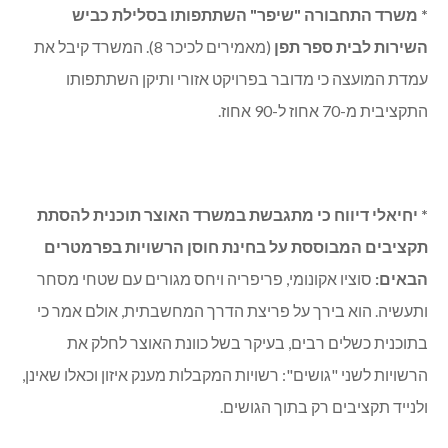
תקבל בקרוב מעל 13 מיליון ₪. רוב הסכום נועד לפיתוח השכונה,
וחלקו הקטן לתשתיות-על ומבני ציבור.
* משרד התחבורה "שיפר" השתתפותו בסלילת כביש
השירות לבית ספר תפן
(מאמירים לכיכר 8). המשרד קיבל את
עמדת המועצה כי מדובר בפרויקט אזורי ותיקן השתתפותו
התקציבית מ-70 אחוז ל-90 אחוז.
* יחיאלי דיווח כי מתגבשת במשרד האוצר תוכנית להסתת
תקציבים המבוססת על בחינת חוסן הרשויות בפרמטרים
הבאים:
סוציו אקונומי, פריפריה ויחס מגורים עם שטחי מסחר