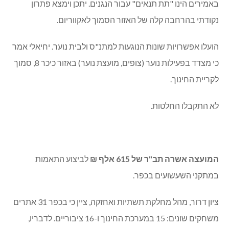
בצומת הרחובות תבור-ארבל. אילן עמרם ביקש שחלק מהסכום
הנותר יופנה להחזר הלוואת ביוב של 1.5 מיליון ₪.
יחיאלי העלה את הצורך במתן פתרון למרכז למוזיקה. לדבריו,
השימוש ב"אקווריום" (מבנה הזכוכית בקומה התחתונה)
באמירים הינו "תת תנאים" עבור הנגנים. יתכן וימצא פתרון
נקודתי בהרחבה קלה של האזור הסמוך לאקווריום.
הועלו אפשרויות שונות הנוגעות למתנ"ס ולבית נוער. יחיאלי אמר
כי מצדד בפעילות נוער (צופים, מועצת נוער) באזור כיכר 8, סמוך
לקריית החינוך.
לא התקבלו החלטות.