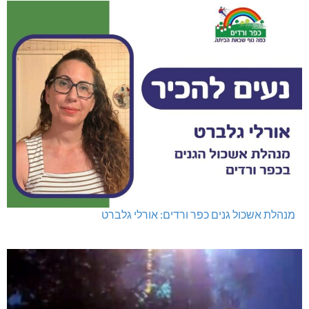
נהריה: נתפסו מאות אלפי שקלים ומט"ח