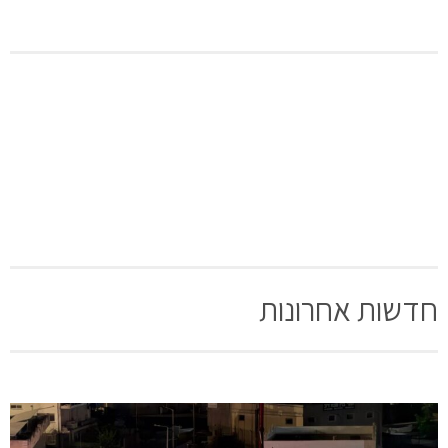
[bws_google_captcha]