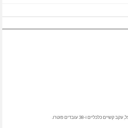
לעיריית מעלות תרשיחא נודע אתמול על סגירת מפעל ארדונן ומיד החלו בבדיקת הנושא לעומק. מתברר שבעל החברה נאלץ לסגור את המפעל, עקב קשיים כלכליים ו-38 עובדים פוטרו.