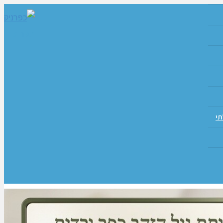
תפריט
תי