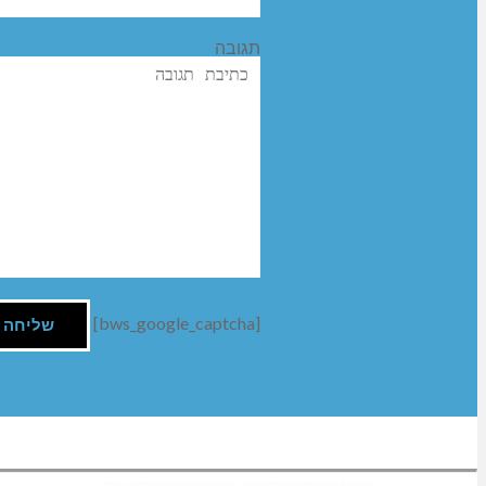
תגובה
[bws_google_captcha]