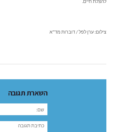
להצלת חיים.
צילום: ערן לפל / דוברות מד"א
השארת תגובה
שם:
תגובה