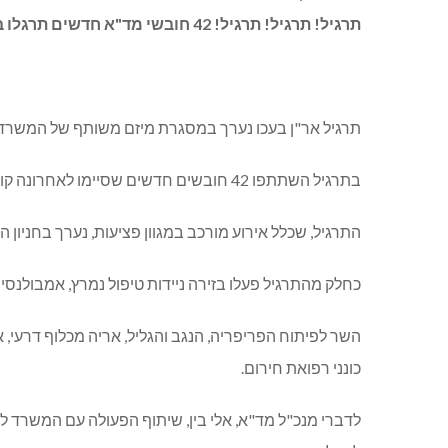
תרגיל! תרגיל! תרגיל! 42 חובשי מד"א חדשים תרגלו בעכו תאונה קשה בגליל המערבי
תרגיל אר"ן בעכו נערך במסגרת מיזם משותף של המשרד ל
בתרגיל השתתפו 42 חובשים חדשים שסיימו לאחרונה קורסים (חובשים ו"נאמני חיים") שנערכו בעכו, כפר ורדים, כרמיאל, מורשת, בין ג'אן ובג'וליס.
התרגיל, שכלל אירוע מורכב במגוון פציעות, נערך בחניון 
כחלק מהתרגיל פעלו בזירה ניידות טיפול נמרץ, אמבולנסים
כונני רפואת חירום.
לדברי מנכ"ל מד"א, אלי בין, שיתוף הפעולה עם המשרד ל