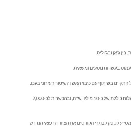
ס עמוס בעשרות נוסעים ומשאית.
 התקיים בשיתוף עם כיבוי האש והשיטור העירוני בעכו.
השר לפיתוח הפריפריה, הנגב והגליל, אריה מכלוף דרעי, אמר כי משרדו פועל במיזמים משותפים עם ארגוני ההצלה המובילים, בעלות כוללת של כ-10 מיליון ש"ח, ובהכשרות לכ-2,000
מסייע לספק לבוגרי הקורסים את הציוד הרפואי הנדרש