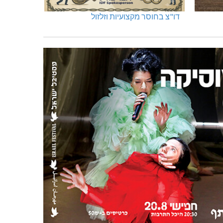
דו"צ בחוסר מקצועיות וזלזול