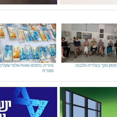
"פסק זמן" בגלריה הלבנה
נהריה: נתפסו מאות אלפי שקלים
ומט"ח