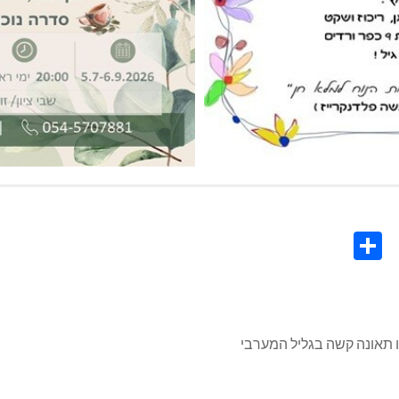
Share
Co
L