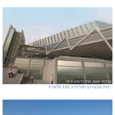
ינוח: מבנה רב תכליתי ב-120 מלש"ח