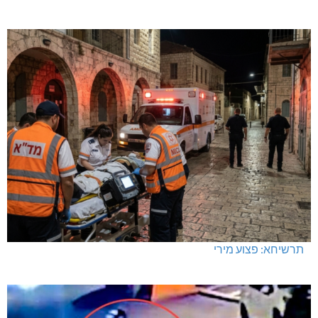
תרשיחא: פצוע מירי