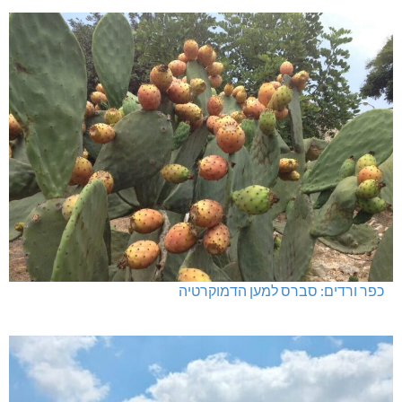
כפר ורדים: סברס למען הדמוקרטיה