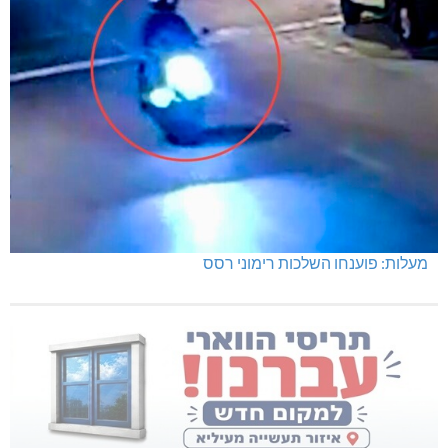
מעלות: פוענחו השלכות רימוני רסס