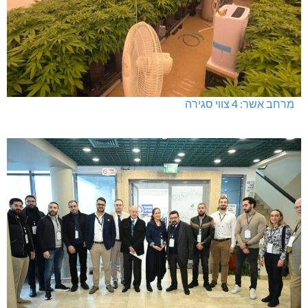
תרשיחא: פצוע מירי