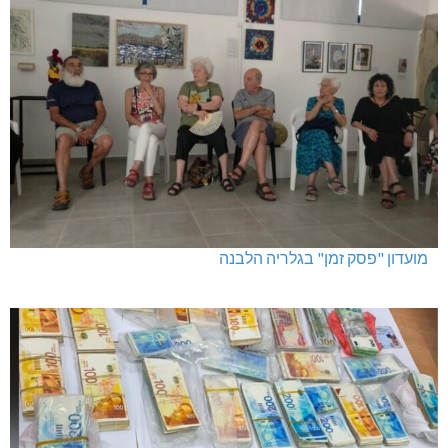
דו"צ בחוסר מקצועיות וזלזול