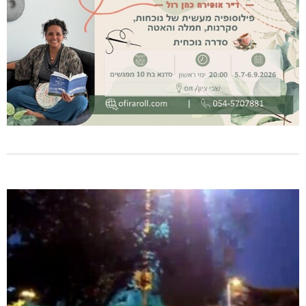
מנהלת אשכול גנים כפר ורדים: אורלי גלברט