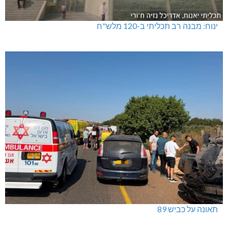
טרנספורמטור קפוט
ינוח: מבנה רב תכליתי ב-120 מלש"ח