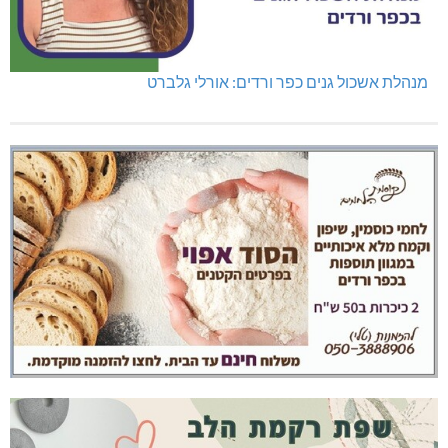
נהריה: נתפסו מאות אלפי שקלים ומט"ח