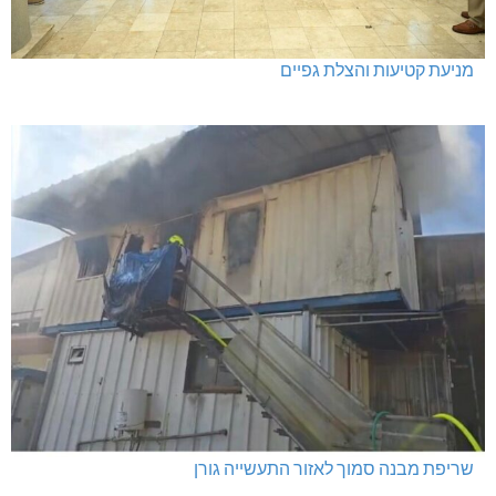
מעלות: פוענחו השלכות רימוני רסס