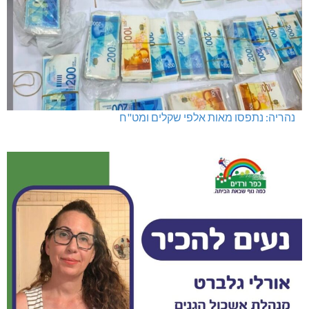
מגדל תפן: 350 דונם במתחם חדש
מועדון "פסק זמן" בגלריה הלבנה