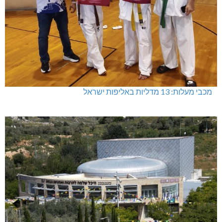
מעלות-תרשיחא: פסטיבל "באגליל - שכנים"
מתחברים: הגליל המערבי והעליון