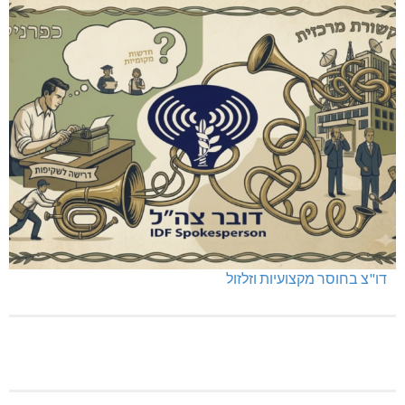
כפר ורדים: סברס למען הדמוקרטיה