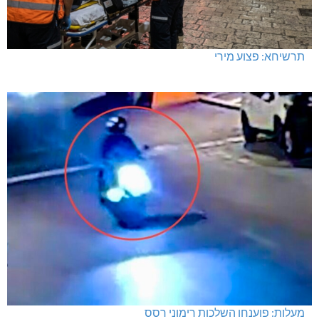
תרשיחא: פצוע מירי
מעלות: פוענחו השלכות רימוני רסס