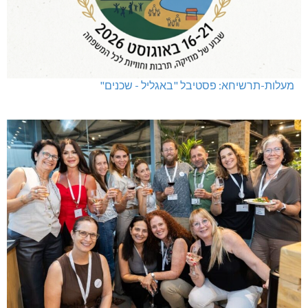
מעלות-תרשיחא: פסטיבל "באגליל - שכנים"