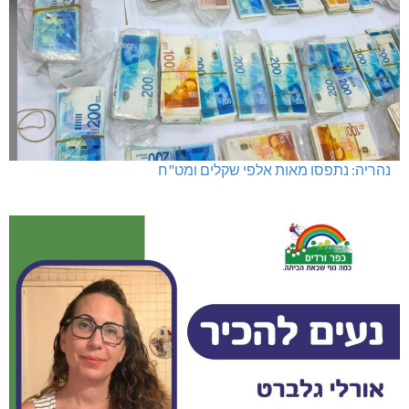
נהריה: נתפסו מאות אלפי שקלים ומט"ח