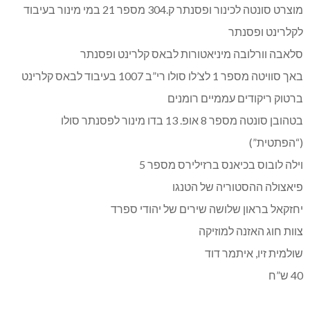
מוצרט סונטה לכינור ופסנתר ק.304 מספר 21 במי מינור בעיבוד
לקלרינט ופסנתר
סלאבה וורלובה מיניאטורות לבאס קלרינט ופסנתר
באך סוויטה מספר 1 לצ’לו סולו רי”ב 1007 בעיבוד לבאס קלרינט
ברטוק ריקודים עממיים רומנים
בטהובן סונטה מספר 8 אופ. 13 בדו מינור לפסנתר סולו
(“הפתטית”)
וילה לובוס בכיאנס ברזילירס מספר 5
פיאצולה ההסטוריה של הטנגו
יחזקאל בראון שלושה שירים של יהודי ספרד
צוות חוג האזנה למוזיקה
שולמית זיו, איתמר דוד
40 ש”ח