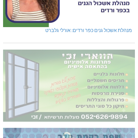
מנהלת אשכול גנים כפר ורדים: אורלי גלברט