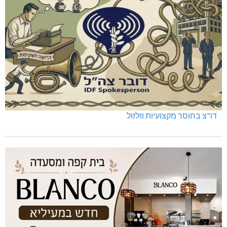
דו"צ בחוסר מקצועיות וזלזול