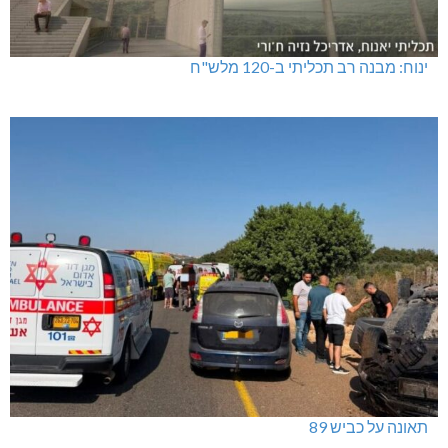
ינוח: מבנה רב תכליתי ב-120 מלש"ח
תאונה על כביש 89