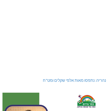
נהריה: נתפסו מאות אלפי שקלים ומט"ח