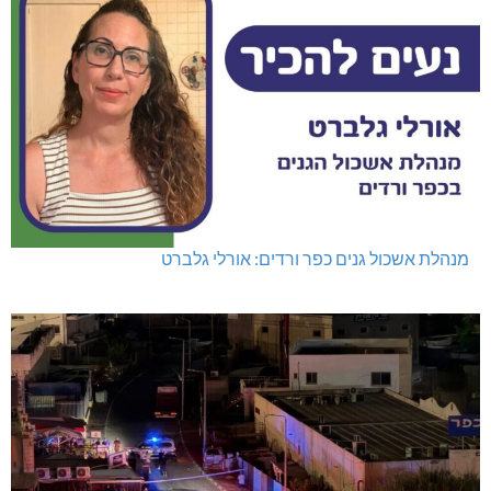
מנהלת אשכול גנים כפר ורדים: אורלי גלברט