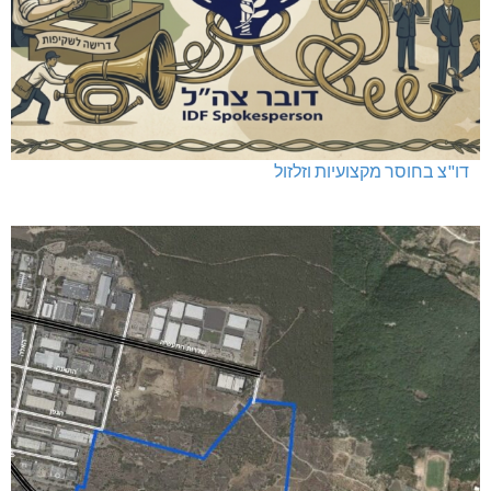
דו"צ בחוסר מקצועיות וזלזול