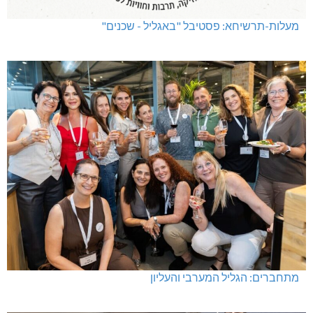
מעלות-תרשיחא: פסטיבל "באגליל - שכנים"
מתחברים: הגליל המערבי והעליון