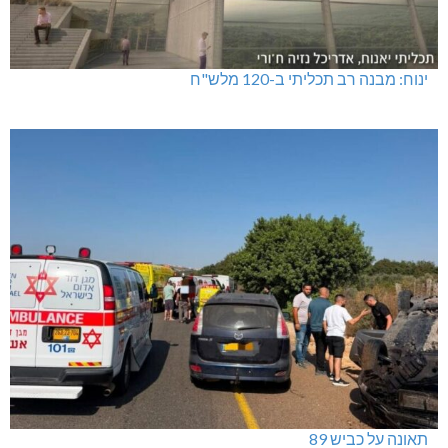
ינוח: מבנה רב תכליתי ב-120 מלש"ח
תאונה על כביש 89