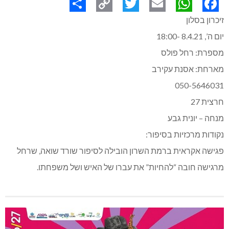
זיכרון בסלון
Share
Copy
Twitter
WhatsApp
Email
Facebook
יום ה’, 8.4.21 -18:00
מספרת: רחל פולס
מארחת: אסנת עקירב
Link
050-5646031
חרצית 27
מנחה – יונית גבע
נקודות מרכזיות בסיפור:
פגישה אקראית ברמת השרון הובילה לסיפור שורד שואה, שרחל
מרגישה חובה “להחיות” את עברו של האיש ושל משפחתו.