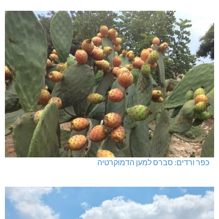
כפר ורדים: סברס למען הדמוקרטיה