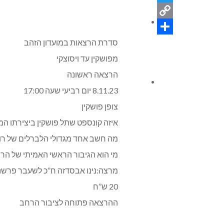
Twitter
ניחומים
Copy
Link
Share
סדרת הרצאות במועדון הזהב
מפושקין עד ויסוצקי
הרצאה ראשונה
צור קשר
8.11.23 יום רביעי שעה 17:00
צופן פושקין
איזה קונספט שתל פושקין ביצירתו ה
מה חשב אחד מגדולי הלברלים של רוסי
מי הוא הגיבור הראשי האמיתי של הרו
מרצה:נינו אבסדזה ח”כ לשעבר פרשנית 
20 ש”ח
ההרצאה פתוחה לציבור הרחב