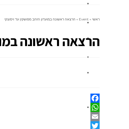
אינדקס העסקים
ראשי
»
Event
»
הרצאה ראשונה במועדון הזהב מפושקין עד ויסוצקי
ניחומים
הרצאה ראשונה במועד
אלפון
צור קשר
לוח מודעות קהילתי
ברכות
Facebook
WhatsApp
Email