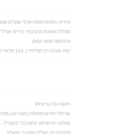
נהריה: נתפסו מאות אלפי שקלים ומט
מנהלת אשכול גנים כפר ורדים: אורלי
טרנספורמטור קפוט
ינוח: מבנה רב תכליתי ב-120 מלש"ח
תאונה על כביש 89
שריפת חורש ופסולת באזור אבן מנח
מעלות-תרשיחא: פסטיבל "באגליל - 
מתחברים: הגליל המערבי והעליון