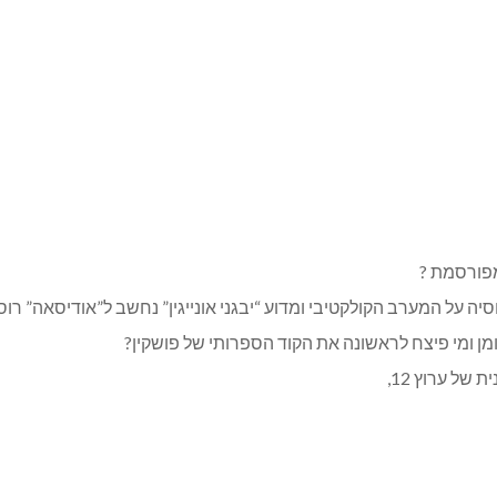
מפורסמת ?
ה על המערב הקולקטיבי ומדוע “יבגני אונייגין” נחשב ל”אודיסאה” רוס
מן ומי פיצח לראשונה את הקוד הספרותי של פושקין?
של ערוץ 12,