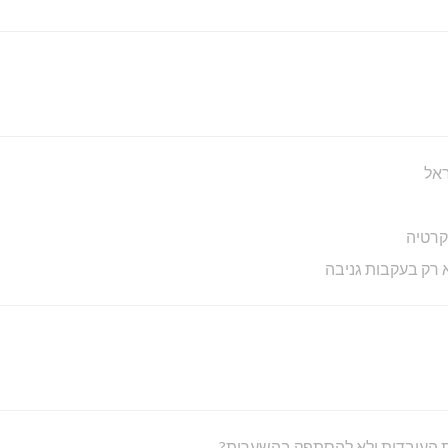
קרטיה
 רק בעקבות גניבה
את העובדות ולא להסתפק בהשערות?