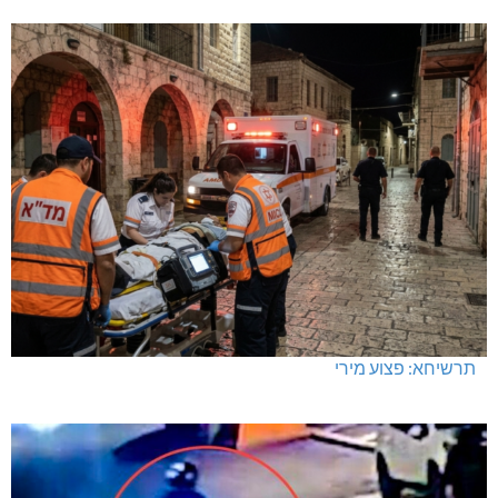
תרשיחא: פצוע מירי