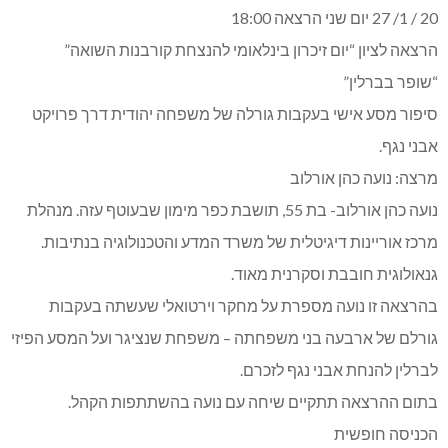
20 / 1/ 27 יום שני הרצאה 18:00
הרצאה לציון “יום זיכרון בינלאומי להנצחת קורבנות השואה”
“שופר בברלין”
סיפור מסע אישי בעקבות גורלה של משפחה יהודית דרך פרויקט
אבני נגף.
מרצה: נועה כהן אורלוב
נועה כהן אורלוב- בת 55, תושבת כפר מימון שבעוטף עזה. מנהלת
מרכז אוריינות דיגיטלית של משרד המדע והטכנולוגיה בנתיבות.
גנאולוגית חובבת וסקרנית מאוד.
בהרצאה זו נועה מספרת על מחקר וירטואלי שעשתה בעקבות
גורלם של ארבעה בני משפחתה – משפחת שנציגר ועל המסע הפיזי
לברלין להנחת אבני נגף לזכרם.
בתום ההרצאה תתקיים שיחה עם נועה בהשתתפות הקהל.
הכניסה חופשית