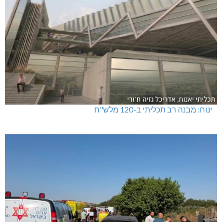
ינוח: מבנה רב תכליתי ב-120 מלש"ח