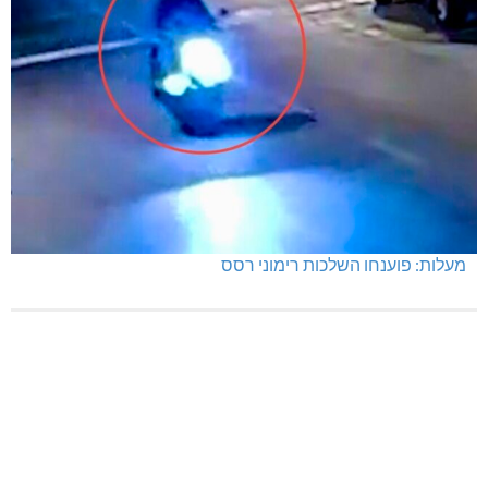
מעלות: פוענחו השלכות רימוני רסס