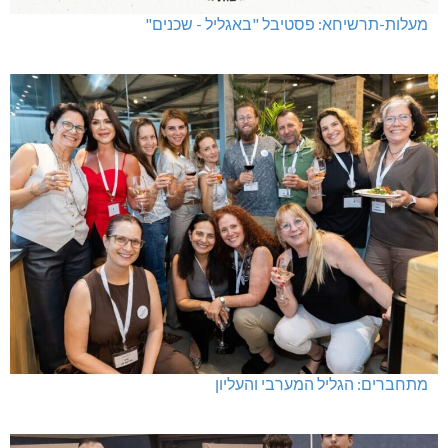
מעלות-תרשיחא: פסטיבל "באגליל - שכנים"
מתחברים: הגליל המערבי והעליון