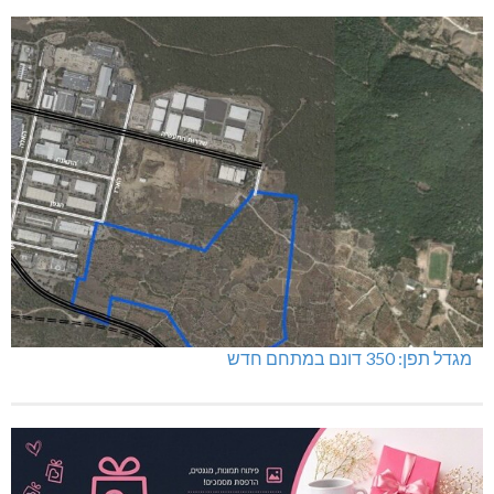
דו"צ בחוסר מקצועיות וזלזול