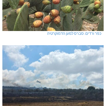
כפר ורדים: סברס למען הדמוקרטיה