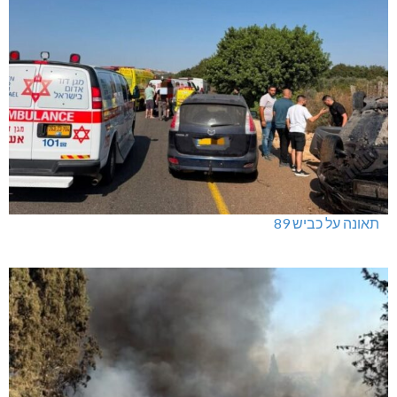
ינוח: מבנה רב תכליתי ב-120 מלש"ח