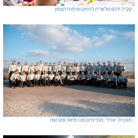
קק"ל: 859 מלש"ח לחיזוק ופיתוח הצפון