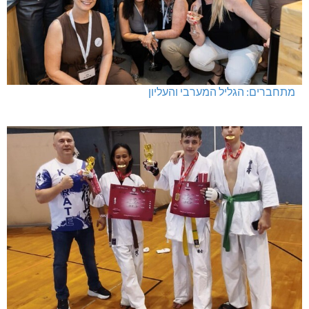
מעלות-תרשיחא: פסטיבל "באגליל - שכנים"