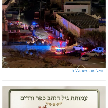
מנהלת אשכול גנים כפר ורדים: אורלי גלברט