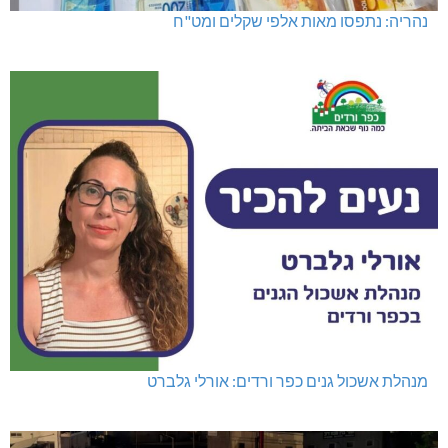
מועדון "פסק זמן" בגלריה הלבנה
נהריה: נתפסו מאות אלפי שקלים ומט"ח