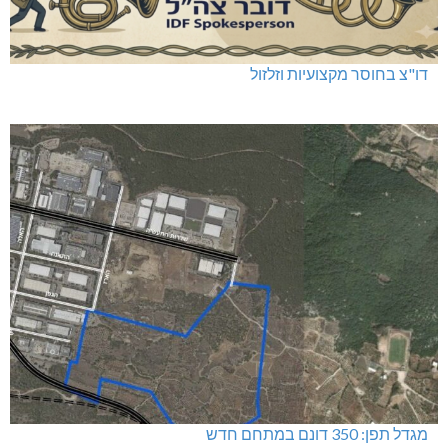
דו"צ בחוסר מקצועיות וזלזול
מגדל תפן: 350 דונם במתחם חדש