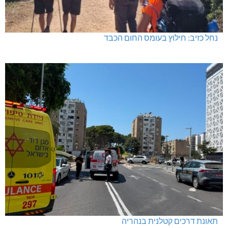
נחל כזיב: חילוץ בעומס החום הכבד
תאונת דרכים קטלנית בנהריה