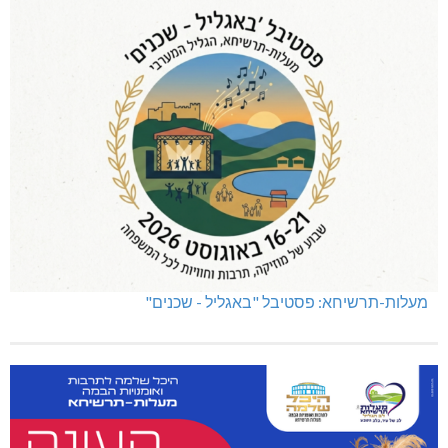
מעלות-תרשיחא: פסטיבל "באגליל - שכנים"