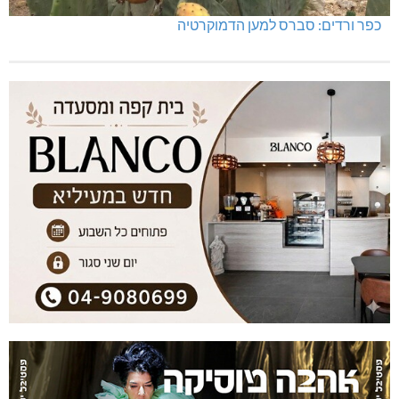
כפר ורדים: סברס למען הדמוקרטיה