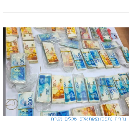
נהריה: נתפסו מאות אלפי שקלים ומט"ח