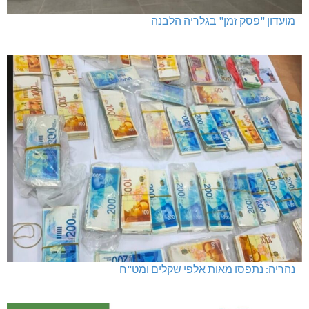
מועדון "פסק זמן" בגלריה הלבנה
נהריה: נתפסו מאות אלפי שקלים ומט"ח