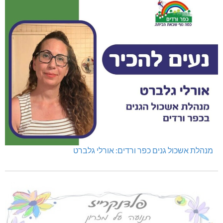
מנהלת אשכול גנים כפר ורדים: אורלי גלברט