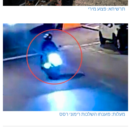
תרשיחא: פצוע מירי
מעלות: פוענחו השלכות רימוני רסס