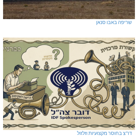
שריפה באבו סנאן
דו"צ בחוסר מקצועיות וזלזול