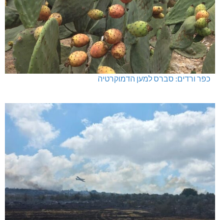
כפר ורדים: סברס למען הדמוקרטיה