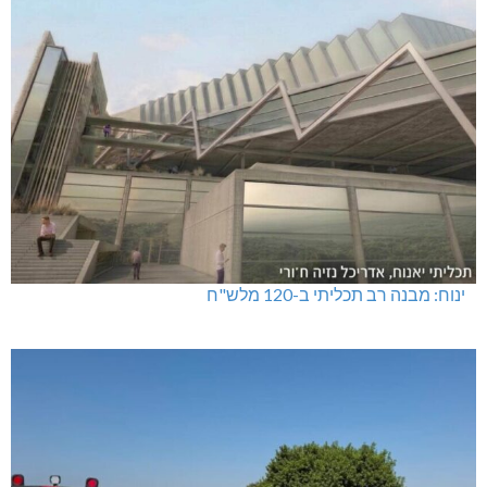
ינוח: מבנה רב תכליתי ב-120 מלש"ח