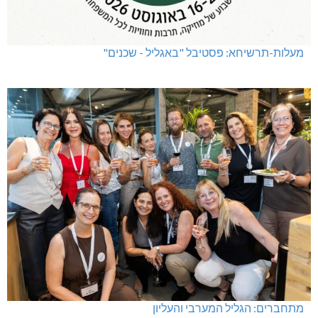
מעלות-תרשיחא: פסטיבל "באגליל - שכנים"
מתחברים: הגליל המערבי והעליון