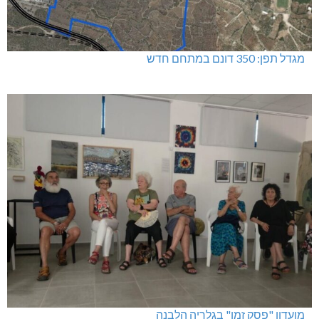
מגדל תפן: 350 דונם במתחם חדש
מועדון "פסק זמן" בגלריה הלבנה