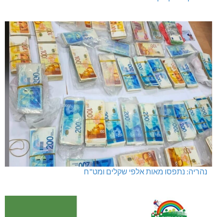
נהריה: נתפסו מאות אלפי שקלים ומט"ח