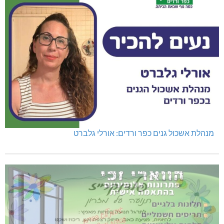
מנהלת אשכול גנים כפר ורדים: אורלי גלברט