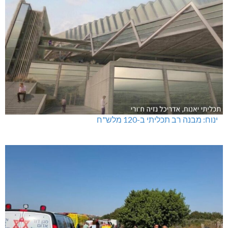
ינוח: מבנה רב תכליתי ב-120 מלש"ח