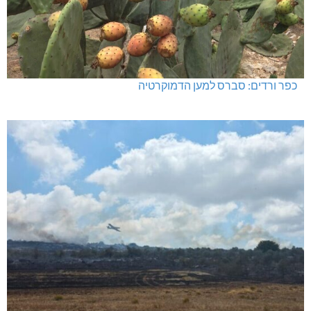
כפר ורדים: סברס למען הדמוקרטיה