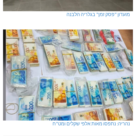
מועדון "פסק זמן" בגלריה הלבנה
נהריה: נתפסו מאות אלפי שקלים ומט"ח