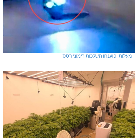
מעלות: פוענחו השלכות רימוני רסס