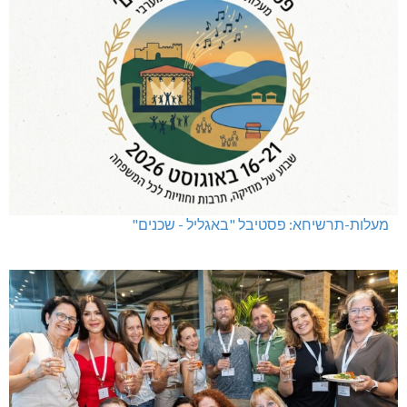
מעלות-תרשיחא: פסטיבל "באגליל - שכנים"