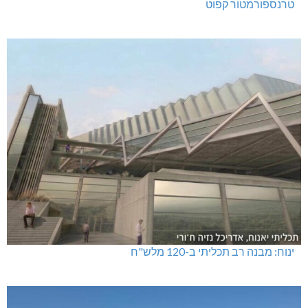
טרנספורמטור קפוט
ינוח: מבנה רב תכליתי ב-120 מלש"ח