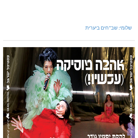
שלומי: שב"חים ביערית