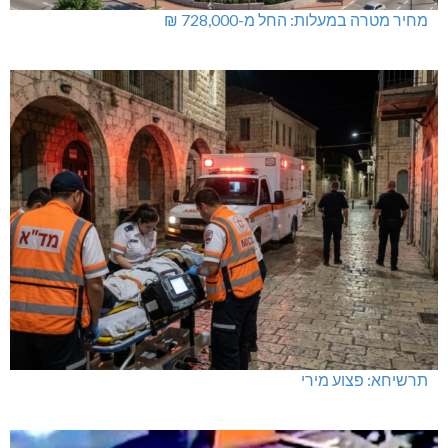
מחיר מטרה במעלות: החל מ-728,000 ₪
תרשיחא: פצוע מירי