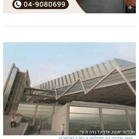
ינוח: מבנה רב תכליתי ב-120 מלש"ח