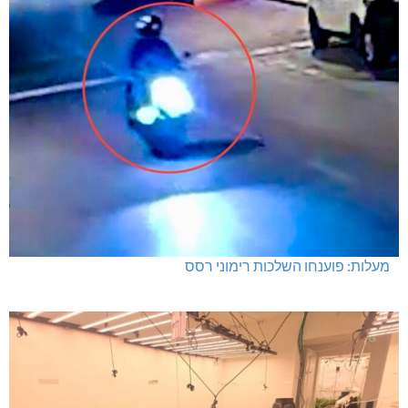
מעלות: פוענחו השלכות רימוני רסס