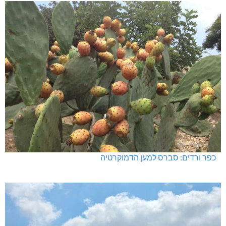
כפר ורדים: סברס למען הדמוקרטיה