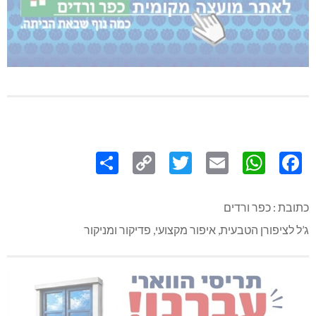
Share
Copy
Twitter
WhatsApp
Email
Facebook
Link
כתובת : כפר ורדים
ג’ל לציפורן הטבעית, איפור מקצועי, פדיקור ומניקור