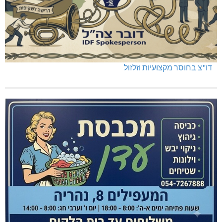
דו"צ בחוסר מקצועיות וזלזול