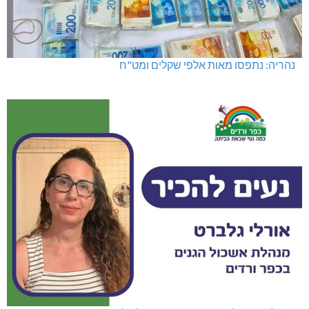
נהריה: נתפסו מאות אלפי שקלים ומט"ח