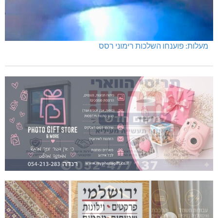
מעלות: פוענחו השלכות רימוני רסס