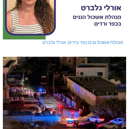
מנהלת אשכול גנים כפר ורדים: אורלי גלברט