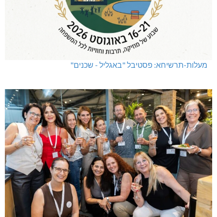
מעלות-תרשיחא: פסטיבל "באגליל - שכנים"