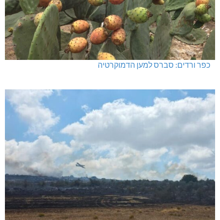
כפר ורדים: סברס למען הדמוקרטיה