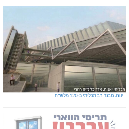
ינוח: מבנה רב תכליתי ב-120 מלש"ח