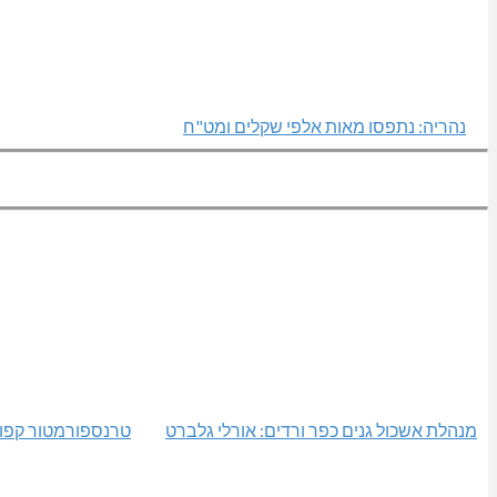
נהריה: נתפסו מאות אלפי שקלים ומט"ח
מנהלת אשכול גנים כפר ורדים: אורלי גלברט
טרנספורמטור קפו