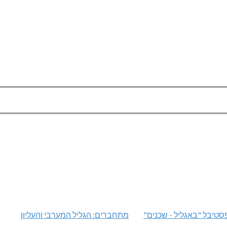
טיבל "באגליל - שכנים"
מתחברים: הגליל המערבי והעליון