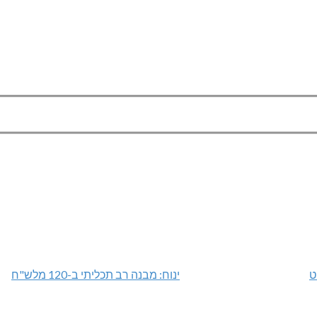
ט
ינוח: מבנה רב תכליתי ב-120 מלש"ח