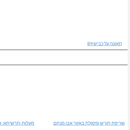
תאונה על כביש 89
שריפת חורש ופסולת באזור אבן מנחם
מעלות-תרשיחא: פס