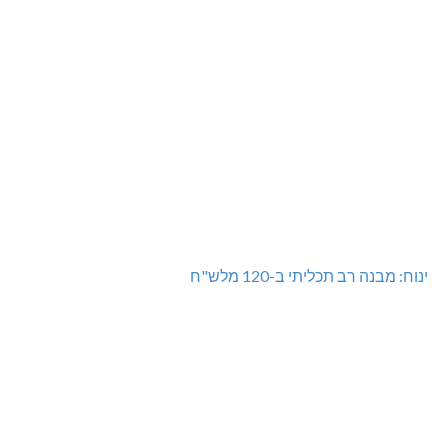
ינוח: מבנה רב תכליתי ב-120 מלש"ח