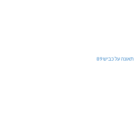
תאונה על כביש 89