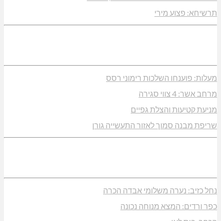
תרשיחא: פצוע מירי
מעלות: פוענחו השלכות רימוני רסס
מרחב אשר: 4 צווי סגירה
מניעת קטיעות והצלת גפיים
שריפת מבנה סמוך לאזור התעשייה גורן
נחל כזיב: נערה משלומי אבדה הכרה
כפר ורדים: המצא מנוחה נכונה