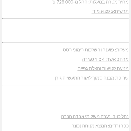
מחיר מטרה במעלות: החל מ-728,000 ₪
תרשיחא: פצוע מירי
מעלות: פוענחו השלכות רימוני רסס
מרחב אשר: 4 צווי סגירה
מניעת קטיעות והצלת גפיים
שריפת מבנה סמוך לאזור התעשייה גורן
נחל כזיב: נערה משלומי אבדה הכרה
כפר ורדים: המצא מנוחה נכונה