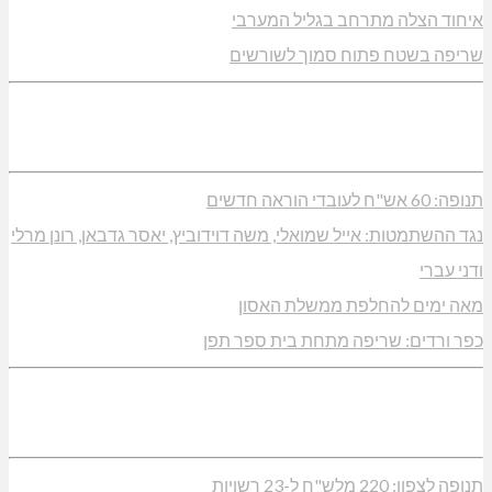
איחוד הצלה מתרחב בגליל המערבי
שריפה בשטח פתוח סמוך לשורשים
תנופה: 60 אש"ח לעובדי הוראה חדשים
נגד ההשתמטות: אייל שמואלי, משה דוידוביץ, יאסר גדבאן, רונן מרלי
ודני עברי
מאה ימים להחלפת ממשלת האסון
כפר ורדים: שריפה מתחת בית ספר תפן
תנופה לצפון: 220 מלש"ח ל-23 רשויות