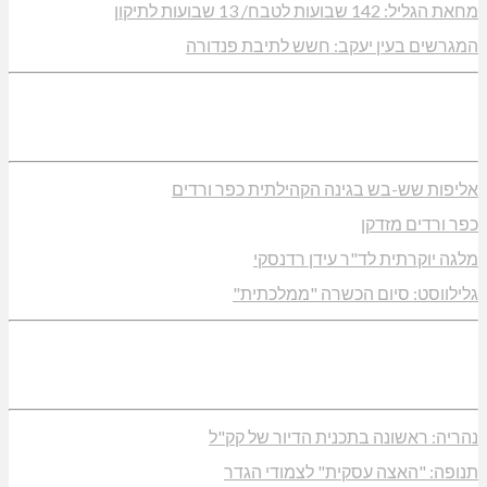
מחאת הגליל: 142 שבועות לטבח/ 13 שבועות לתיקון
המגרשים בעין יעקב: חשש לתיבת פנדורה
אליפות שש-בש בגינה הקהילתית כפר ורדים
כפר ורדים מזדקן
מלגה יוקרתית לד"ר עידן רדנסקי
גלילווסט: סיום הכשרה "ממלכתית"
נהריה: ראשונה בתכנית הדיור של קק"ל
תנופה: "האצה עסקית" לצמודי הגדר