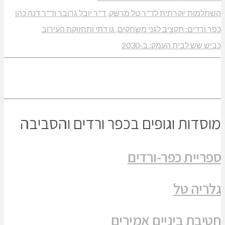
השתלמות יוקרתית לד"ר טל מרשק, ד"ר יובל גרובר וד"ר דנה כהן
כפר ורדים: תקציב לגני משחקים, גן דתי ותחזוקת העירוב
כביש שש לבית העמק: ב-2030
מוסדות וגופים בכפר ורדים והסביבה
ספריית כפר-ורדים
גלריה טל
חטיבת ביניים אמירים