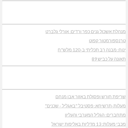
מנהלת אשכול גנים כפר ורדים: אורלי גלברט
טרנספורמטור קפוט
ינוח: מבנה רב תכליתי ב-120 מלש"ח
תאונה על כביש 89
שריפת חורש ופסולת באזור אבן מנחם
מעלות-תרשיחא: פסטיבל "באגליל - שכנים"
מתחברים: הגליל המערבי והעליון
מכבי מעלות: 13 מדליות באליפות ישראל