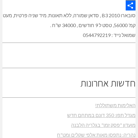
Copy
Link
Share
סובארו B3 2010 , סדאן שמורה, ללא תאונות. מיד שניה פרטית, מעט
קמ’ 56000, טסט ל 9 חודשים , 34000 ש”ח .
שמואל נייד : 0544792219
חדשות אחרונות
האלימות משתוללת!
מגדל תפן: 350 דונם במתחם חדש
מועדון "פסק זמן" בגלריה הלבנה
נהריה: נתפסו מאות אלפי שקלים ומט"ח