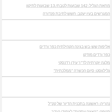
מחאת הגליל: 142 שבועות לטבח/ 13 שבועות לתיקון
המגרשים בעין יעקב: חשש לתיבת פנדורה
אליפות שש-בש בגינה הקהילתית כפר ורדים
כפר ורדים מזדקן
מלגה יוקרתית לד"ר עידן רדנסקי
גלילווסט: סיום הכשרה "ממלכתית"
נהריה: ראשונה בתכנית הדיור של קק"ל
תנופה: "האצה עסקית" לצמודי הגדר