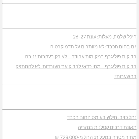
היכל שלמה, מעלות: עונת 26-27
גם בחום הכבד: לא מוותרים על הדמוקרטיה
בדיקות פוליגרף במקומות עבודה – לא רק בעקבות גניבה
בדיקות פוליגרף – מתי כדאי לבדוק את העובדות ולא להסתפק
בהשערות?
נחל כזיב: חילוץ בעומס החום הכבד
תאונת דרכים קטלנית בנהריה
מחיר מטרה במעלות: החל מ-728,000 ₪