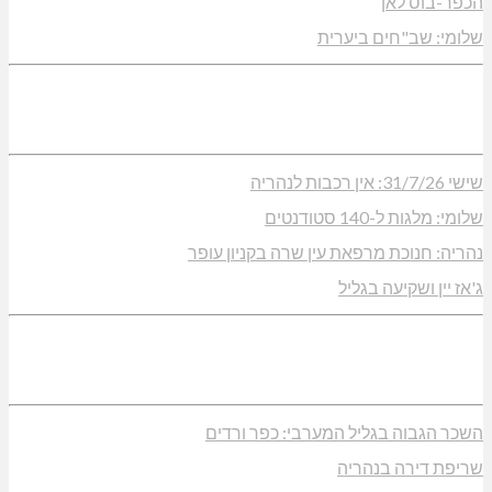
הכפר-בוס לאן
שלומי: שב"חים ביערית
שישי 31/7/26: אין רכבות לנהריה
שלומי: מלגות ל-140 סטודנטים
נהריה: חנוכת מרפאת עין שרה בקניון עופר
ג'אז יין ושקיעה בגליל
השכר הגבוה בגליל המערבי: כפר ורדים
שריפת דירה בנהריה