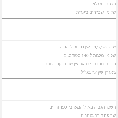
הכפר-בוס לאן
שלומי: שב"חים ביערית
שישי 31/7/26: אין רכבות לנהריה
שלומי: מלגות ל-140 סטודנטים
נהריה: חנוכת מרפאת עין שרה בקניון עופר
ג'אז יין ושקיעה בגליל
השכר הגבוה בגליל המערבי: כפר ורדים
שריפת דירה בנהריה