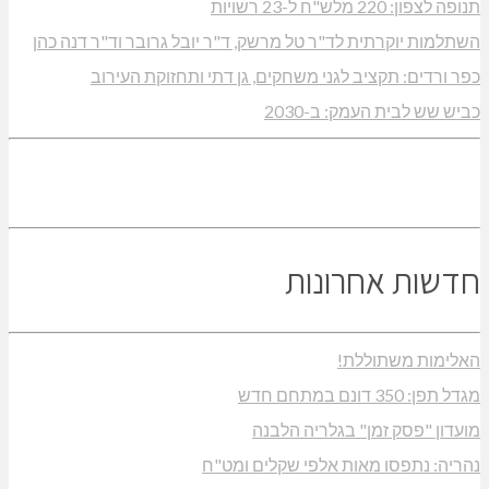
תנופה לצפון: 220 מלש"ח ל-23 רשויות
השתלמות יוקרתית לד"ר טל מרשק, ד"ר יובל גרובר וד"ר דנה כהן
כפר ורדים: תקציב לגני משחקים, גן דתי ותחזוקת העירוב
כביש שש לבית העמק: ב-2030
חדשות אחרונות
האלימות משתוללת!
מגדל תפן: 350 דונם במתחם חדש
מועדון "פסק זמן" בגלריה הלבנה
נהריה: נתפסו מאות אלפי שקלים ומט"ח