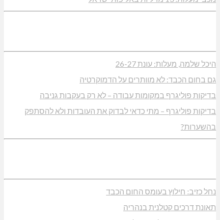
היכל שלמה, מעלות: עונת 26-27
גם בחום הכבד: לא מוותרים על הדמוקרטיה
בדיקות פוליגרף במקומות עבודה – לא רק בעקבות גניבה
בדיקות פוליגרף – מתי כדאי לבדוק את העובדות ולא להסתפק
בהשערות?
נחל כזיב: חילוץ בעומס החום הכבד
תאונת דרכים קטלנית בנהריה