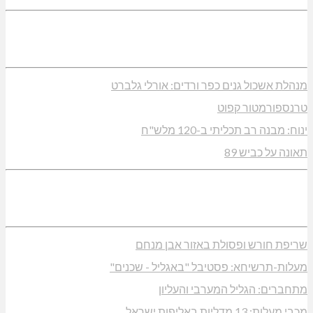
מנהלת אשכול גנים כפר ורדים: אורלי גלברט
טרנספורמטור קפוט
ינוח: מבנה רב תכליתי ב-120 מלש"ח
תאונה על כביש 89
שריפת חורש ופסולת באזור אבן מנחם
מעלות-תרשיחא: פסטיבל "באגליל - שכנים"
מתחברים: הגליל המערבי והעליון
מכבי מעלות: 13 מדליות באליפות ישראל