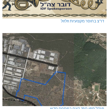
דו"צ בחוסר מקצועיות וזלזול
מגדל תפן: 350 דונם במתחם חדש