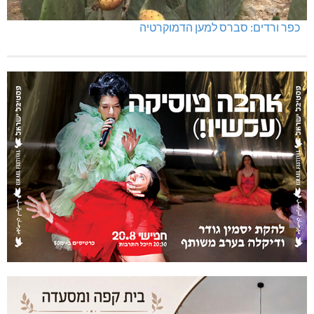
כפר ורדים: סברס למען הדמוקרטיה