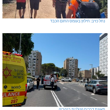
נחל כזיב: חילוץ בעומס החום הכבד
תאונת דרכים קטלנית בנהריה