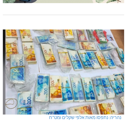
נהריה: נתפסו מאות אלפי שקלים ומט"ח