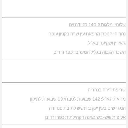
שלומי: מלגות ל-140 סטודנטים
נהריה: חנוכת מרפאת עין שרה בקניון עופר
ג'אז יין ושקיעה בגליל
השכר הגבוה בגליל המערבי: כפר ורדים
שריפת דירה בנהריה
מחאת הגליל: 142 שבועות לטבח/ 13 שבועות לתיקון
המגרשים בעין יעקב: חשש לתיבת פנדורה
אליפות שש-בש בגינה הקהילתית כפר ורדים