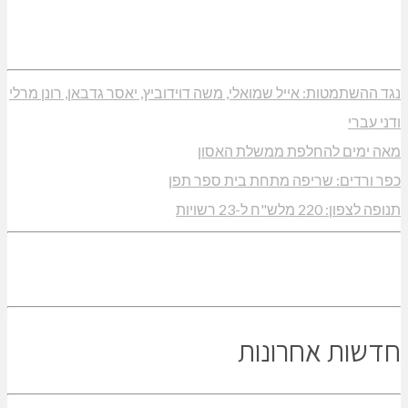
נגד ההשתמטות: אייל שמואלי, משה דוידוביץ, יאסר גדבאן, רונן מרלי
ודני עברי
מאה ימים להחלפת ממשלת האסון
כפר ורדים: שריפה מתחת בית ספר תפן
תנופה לצפון: 220 מלש"ח ל-23 רשויות
חדשות אחרונות