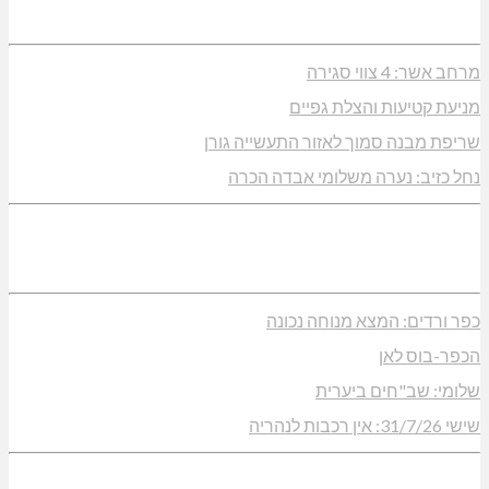
מרחב אשר: 4 צווי סגירה
מניעת קטיעות והצלת גפיים
שריפת מבנה סמוך לאזור התעשייה גורן
נחל כזיב: נערה משלומי אבדה הכרה
כפר ורדים: המצא מנוחה נכונה
הכפר-בוס לאן
שלומי: שב"חים ביערית
שישי 31/7/26: אין רכבות לנהריה