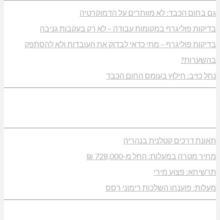
גם בחום הכבד: לא מוותרים על הדמוקרטיה
בדיקות פוליגרף במקומות עבודה – לא רק בעקבות גניבה
בדיקות פוליגרף – מתי כדאי לבדוק את העובדות ולא להסתפק
בהשערות?
נחל כזיב: חילוץ בעומס החום הכבד
תאונת דרכים קטלנית בנהריה
מחיר מטרה במעלות: החל מ-728,000 ₪
תרשיחא: פצוע מירי
מעלות: פוענחו השלכות רימוני רסס