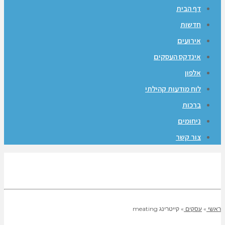
דף הבית
חדשות
אירועים
אינדקס העסקים
אלפון
לוח מודעות קהילתי
ברכות
ניחומים
צור קשר
ראשי
»
עסקים
»
קייטרינג meating