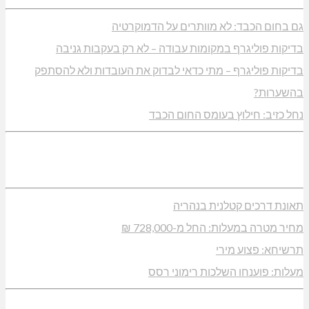
גם בחום הכבד: לא מוותרים על הדמוקרטיה
בדיקות פוליגרף במקומות עבודה – לא רק בעקבות גניבה
בדיקות פוליגרף – מתי כדאי לבדוק את העובדות ולא להסתפק
בהשערות?
נחל כזיב: חילוץ בעומס החום הכבד
תאונת דרכים קטלנית בנהריה
מחיר מטרה במעלות: החל מ-728,000 ₪
תרשיחא: פצוע מירי
מעלות: פוענחו השלכות רימוני רסס