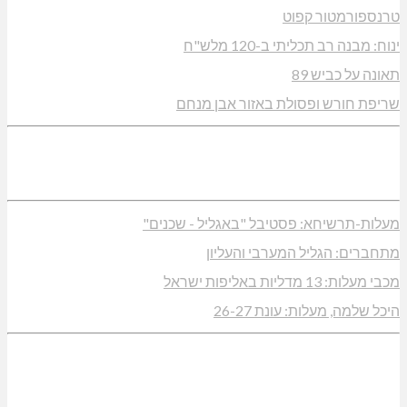
טרנספורמטור קפוט
ינוח: מבנה רב תכליתי ב-120 מלש"ח
תאונה על כביש 89
שריפת חורש ופסולת באזור אבן מנחם
מעלות-תרשיחא: פסטיבל "באגליל - שכנים"
מתחברים: הגליל המערבי והעליון
מכבי מעלות: 13 מדליות באליפות ישראל
היכל שלמה, מעלות: עונת 26-27