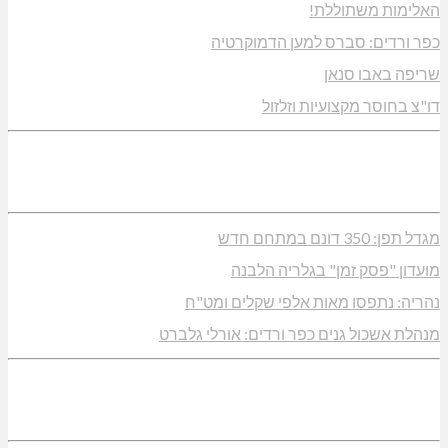
האלימות משתוללת!
כפר ורדים: סברס למען הדמוקרטיה
שריפה באבו סנאן
דו"צ בחוסר מקצועיות וזלזול
מגדל תפן: 350 דונם במתחם חדש
מועדון "פסק זמן" בגלריה הלבנה
נהריה: נתפסו מאות אלפי שקלים ומט"ח
מנהלת אשכול גנים כפר ורדים: אורלי גלברט