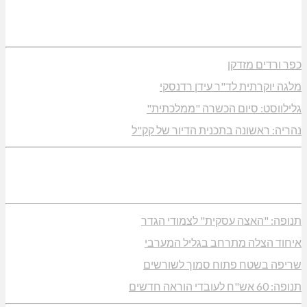
כפר ורדים מזדקן
מלגה יוקרתית לד"ר עידן רדנסקי
גלילווסט: סיום הכשרה "ממלכתית"
נהריה: ראשונה בתכנית הדיור של קק"ל
תנופה: "האצה עסקית" לצמודי הגדר
איחוד הצלה מתרחב בגליל המערבי
שריפה בשטח פתוח סמוך לשורשים
תנופה: 60 אש"ח לעובדי הוראה חדשים