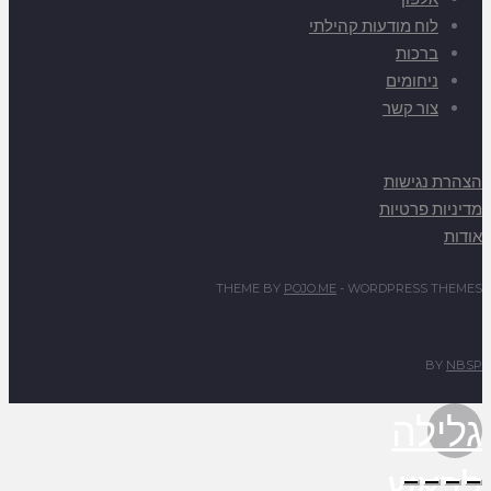
לוח מודעות קהילתי
ברכות
ניחומים
צור קשר
הצהרת נגישות
מדיניות פרטיות
אודות
THEME BY
POJO.ME
- WORDPRESS THEMES
BY
NBSP
גלילה
לראש