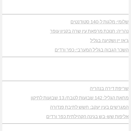
שלומי: מלגות ל-140 סטודנטים
נהריה: חנוכת מרפאת עין שרה בקניון עופר
ג'אז יין ושקיעה בגליל
השכר הגבוה בגליל המערבי: כפר ורדים
שריפת דירה בנהריה
מחאת הגליל: 142 שבועות לטבח/ 13 שבועות לתיקון
המגרשים בעין יעקב: חשש לתיבת פנדורה
אליפות שש-בש בגינה הקהילתית כפר ורדים