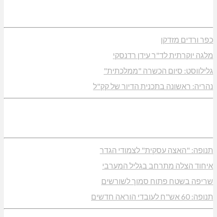
כפר ורדים מזדקן
מלגה יוקרתית לד"ר עידן רדנסקי
גלילווסט: סיום הכשרה "ממלכתית"
נהריה: ראשונה בתכנית הדיור של קק"ל
תנופה: "האצה עסקית" לצמודי הגדר
איחוד הצלה מתרחב בגליל המערבי
שריפה בשטח פתוח סמוך לשורשים
תנופה: 60 אש"ח לעובדי הוראה חדשים