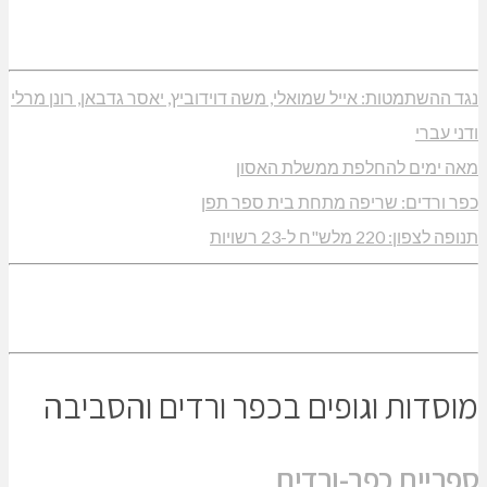
נגד ההשתמטות: אייל שמואלי, משה דוידוביץ, יאסר גדבאן, רונן מרלי
ודני עברי
מאה ימים להחלפת ממשלת האסון
כפר ורדים: שריפה מתחת בית ספר תפן
תנופה לצפון: 220 מלש"ח ל-23 רשויות
מוסדות וגופים בכפר ורדים והסביבה
ספריית כפר-ורדים