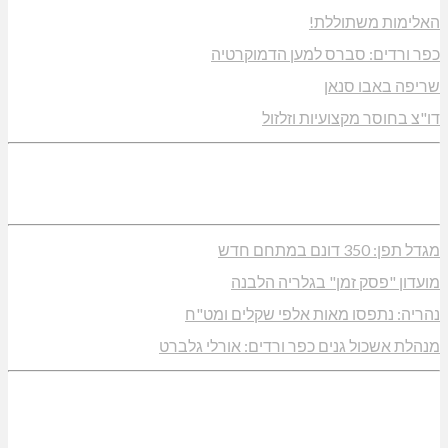
האלימות משתוללת!
כפר ורדים: סברס למען הדמוקרטיה
שריפה באבו סנאן
דו"צ בחוסר מקצועיות וזלזול
מגדל תפן: 350 דונם במתחם חדש
מועדון "פסק זמן" בגלריה הלבנה
נהריה: נתפסו מאות אלפי שקלים ומט"ח
מנהלת אשכול גנים כפר ורדים: אורלי גלברט