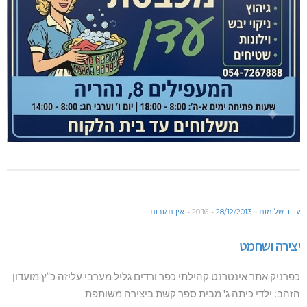
עודד שלומות
28/12/2013
20:16
אין תגובות
יצירה ושחמט
כפרניק אתר אינטרנט קהילתי כפר ורדים גליל מערבי עליזה כ”ץ מועדון
הזהב: ילדי כיתה ג' מבית ספר קשת ביצירה משותפת