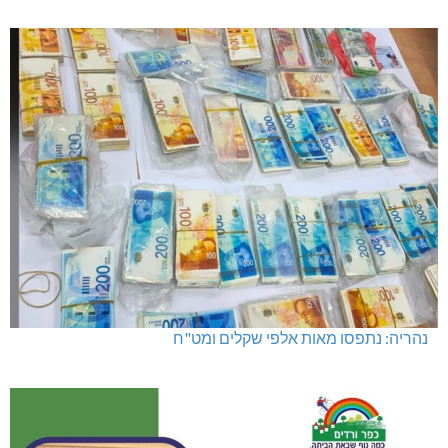
נהריה: נתפסו מאות אלפי שקלים ומט"ח