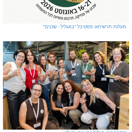
מעלות-תרשיחא: פסטיבל "באגליל - שכנים"