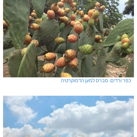
כפר ורדים: סברס למען הדמוקרטיה