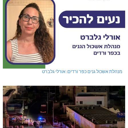
מנהלת אשכול גנים כפר ורדים: אורלי גלברט