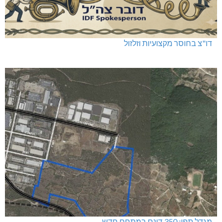
דו"צ בחוסר מקצועיות וזלזול
מגדל תפן: 350 דונם במתחם חדש