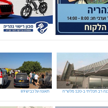
 רב תכליתי ב-120 מלש"ח
תאונה על כביש 89