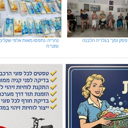
"פסק זמן" בגלריה הלבנה
נהריה: נתפסו מאות אלפי שקלים
ומט"ח