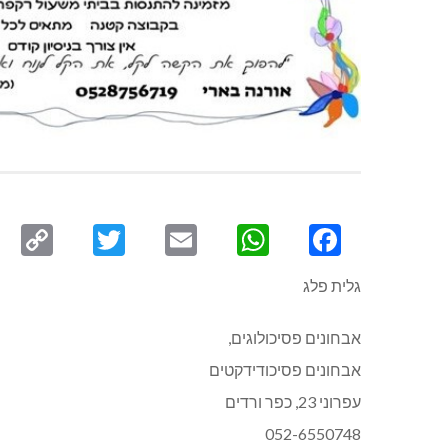
py
Twitter
Email
WhatsApp
Facebook
ink
גלית פלג
אבחונים פסיכולוגים,
אבחונים פסיכודידקטים
עפרוני 23, כפר ורדים
052-6550748