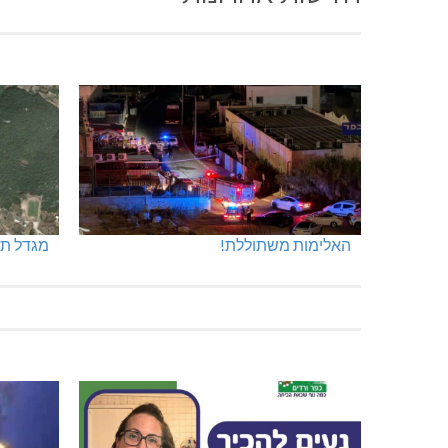
האלימות משתוללת!
מגדל תפן: 350 דונם ב