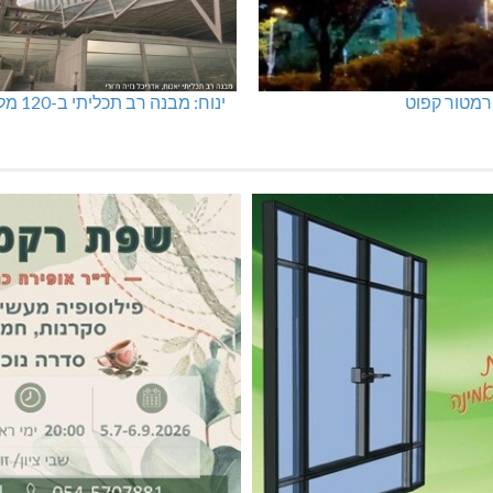
מטור קפוט
ינוח: מבנה רב תכליתי ב-120 מלש"ח