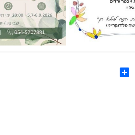
Share
Co
L