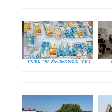
נהריה: נתפסו מאות אלפי שקלים ומט"ח