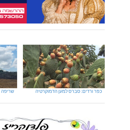
כפר ורדים: סברס למען הדמוקרטיה
שריפה ב