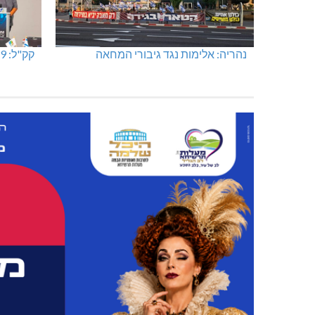
נהריה: אלימות נגד גיבורי המחאה
קק"ל: 859 מלש"ח לחיזוק ופיתוח הצפון