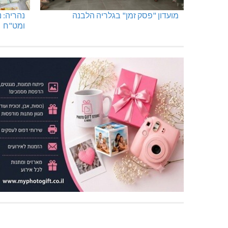
מועדון "פסק זמן" בגלריה הלבנה
נהריה: 
ומט"ח