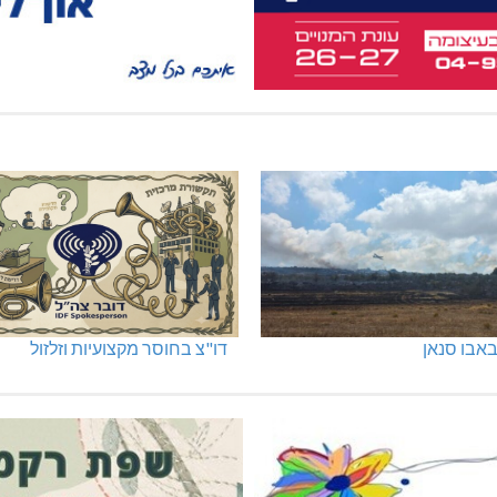
אבו סנאן
דו"צ בחוסר מקצועיות וזלזול