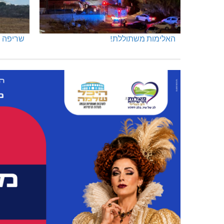
האלימות משתוללת!
שריפה ב