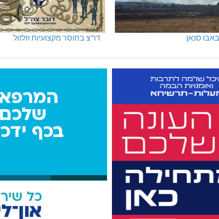
אבו סנאן
דו"צ בחוסר מקצועיות וזלזול