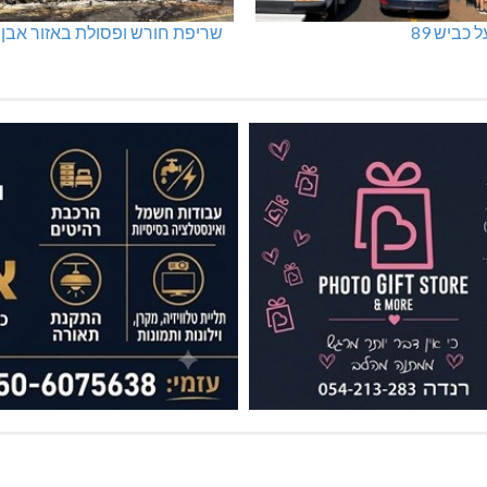
 כביש 89
שריפת חורש ופסולת באזור אבן