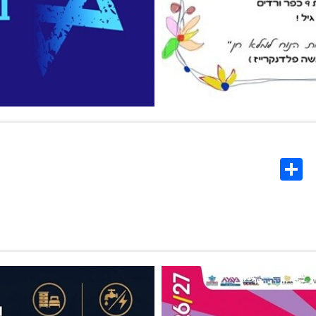
Share
Co
L