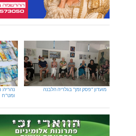
מועדון "פסק זמן" בגלריה הלבנה
נהריה: 
ומט"ח