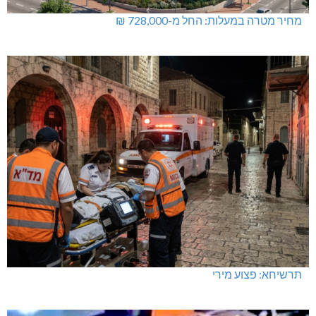
מחיר מטרה במעלות: החל מ-728,000 ₪
תרשיחא: פצוע מירי