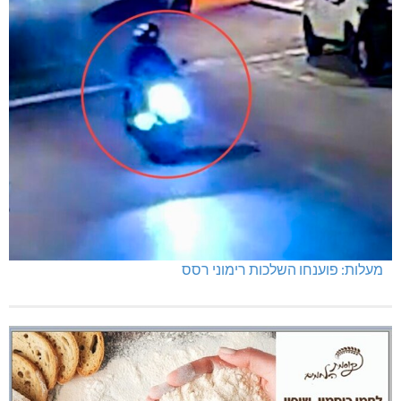
מעלות: פוענחו השלכות רימוני רסס