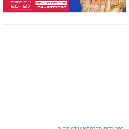
כפר ורדים: סברס למען הדמוקרטיה