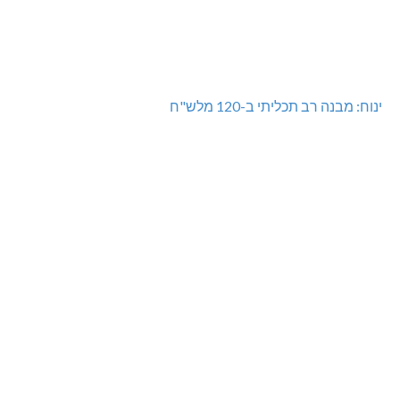
ינוח: מבנה רב תכליתי ב-120 מלש"ח