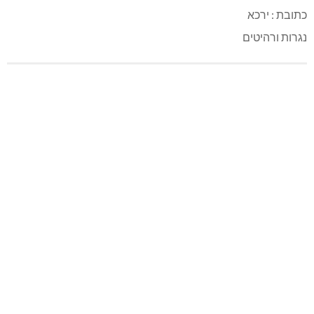
כתובת : ירכא
נגרות ורהיטים