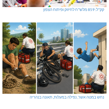
קק"ל: 859 מלש"ח לחיזוק ופיתוח הצפון
נחש במטה אשר, נפילה במעלות, תאונה בנהריה