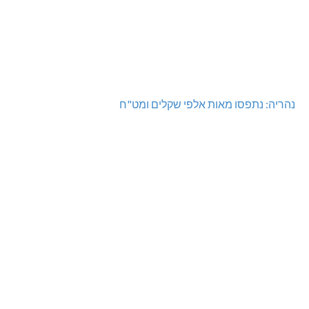
נהריה: נתפסו מאות אלפי שקלים ומט"ח