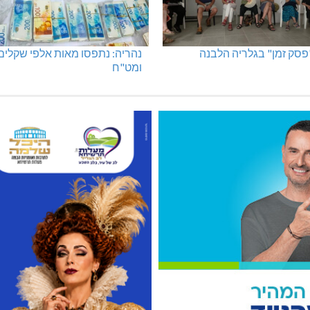
"פסק זמן" בגלריה הלבנה
נהריה: נתפסו מאות אלפי שקלים
ומט"ח