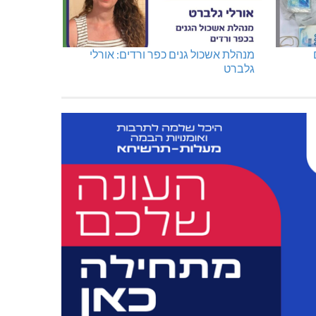
מנהלת אשכול גנים כפר ורדים: אורלי
גלברט