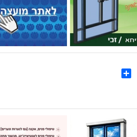
Share
Co
L