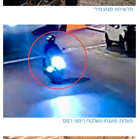
תרשיחא: פצוע מירי
מעלות: פוענחו השלכות רימוני רסס