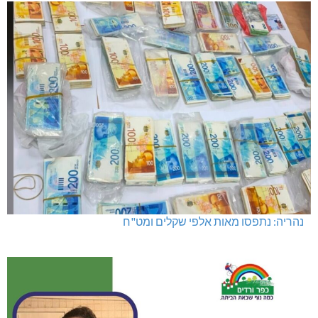
נהריה: נתפסו מאות אלפי שקלים ומט"ח