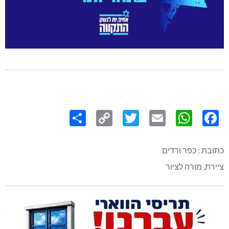
Share
Copy
Twitter
WhatsApp
Email
Facebook
Link
כתובת : כפר ורדים
ציירת, מורה לציור