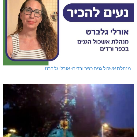
מנהלת אשכול גנים כפר ורדים: אורלי גלברט