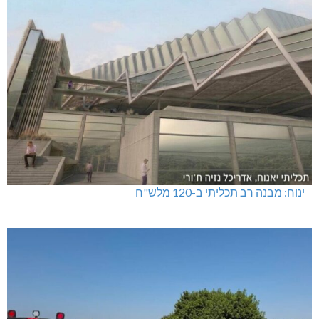
ינוח: מבנה רב תכליתי ב-120 מלש"ח