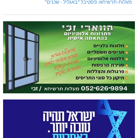
מעלות-תרשיחא: פסטיבל "באגליל - שכנים"