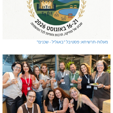
מעלות-תרשיחא: פסטיבל "באגליל - שכנים"