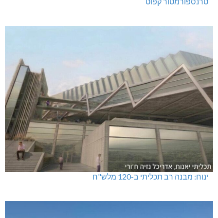
טרנספורמטור קפוט
ינוח: מבנה רב תכליתי ב-120 מלש"ח