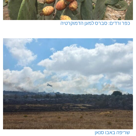
כפר ורדים: סברס למען הדמוקרטיה
שריפה באבו סנאן