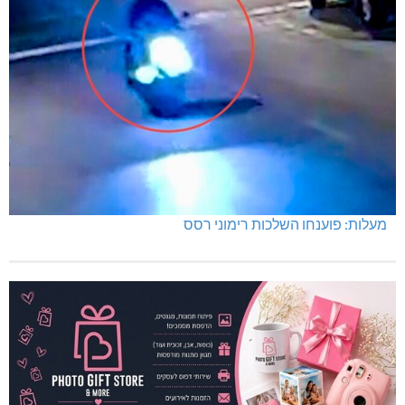
תרשיחא: פצוע מירי