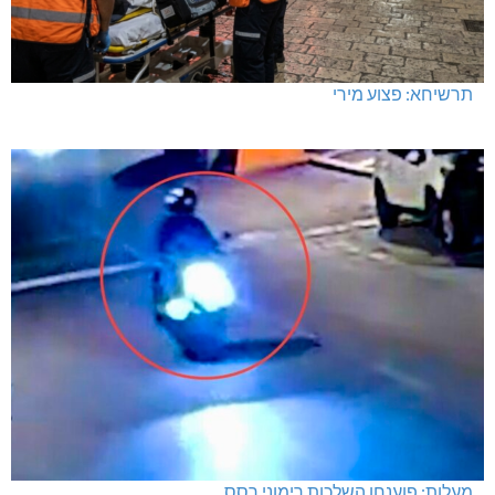
תרשיחא: פצוע מירי
מעלות: פוענחו השלכות רימוני רסס