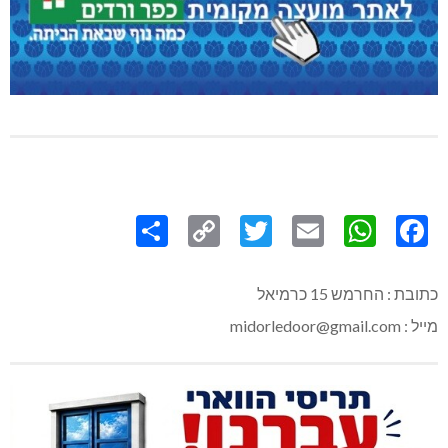
Share
Copy
Twitter
WhatsApp
Email
Facebook
Link
כתובת : החרמש 15 כרמיאל
מייל : midorledoor@gmail.com