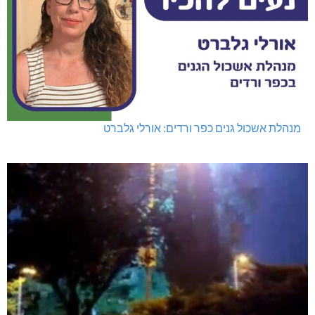
מנהלת אשכול גנים כפר ורדים: אורלי גלברט