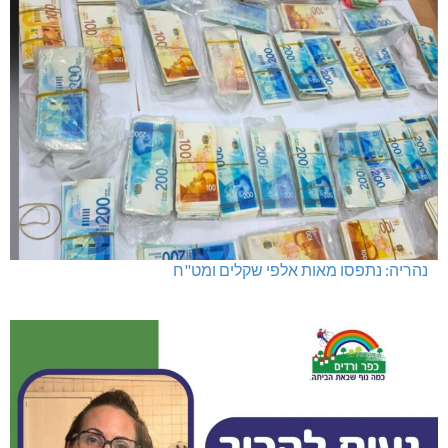
נהריה: נתפסו מאות אלפי שקלים ומט"ח