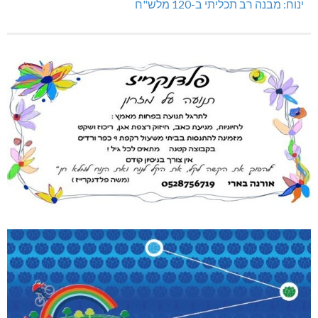
ינוח: מבנה רב תכליתי ב-120 מלש"ח