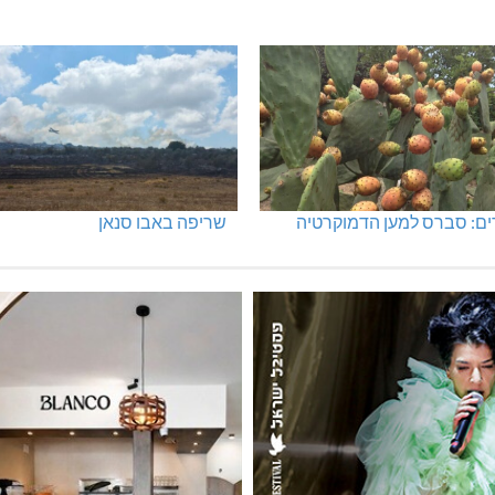
ים: סברס למען הדמוקרטיה
שריפה באבו סנאן