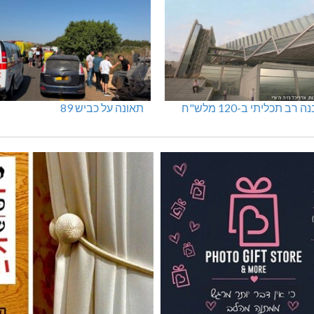
 רב תכליתי ב-120 מלש"ח
תאונה על כביש 89