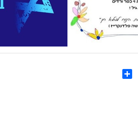
Share
Co
L