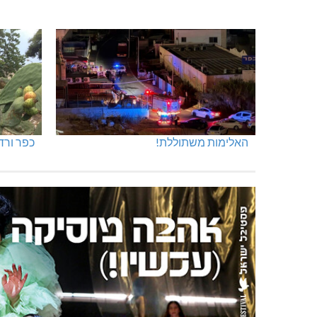
האלימות משתוללת!
כפר ורד