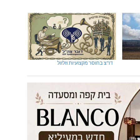
דו"צ בחוסר מקצועיות וזלזול