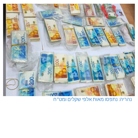
נהריה: נתפסו מאות אלפי שקלים ומט"ח