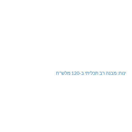
ינוח: מבנה רב תכליתי ב-120 מלש"ח