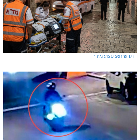
תרשיחא: פצוע מירי