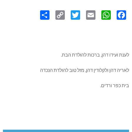
Share
Copy
Twitter
WhatsApp
Email
Facebook
Link
לענת ועידו דהן, ברכות להולדת הבת.
לאריה דהן ולקלודין דהן, מזל טוב להולדת הנכדה
בית כפר ורדים.