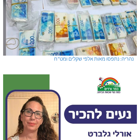
נהריה: נתפסו מאות אלפי שקלים ומט"ח