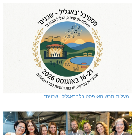
מעלות-תרשיחא: פסטיבל "באגליל - שכנים"