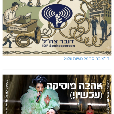
דו"צ בחוסר מקצועיות וזלזול