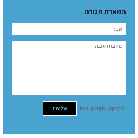
השארת תגובה
שם:
תגובה
[bws_google_captcha]