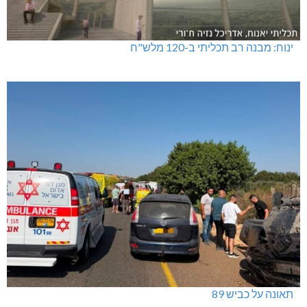
ינוח: מבנה רב תכליתי ב-120 מלש"ח
תאונה על כביש 89