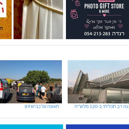
 רב תכליתי ב-120 מלש"ח
תאונה על כביש 89