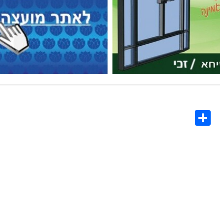
Share
Co
L