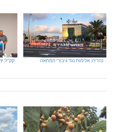
נהריה: אלימות נגד גיבורי המחאה
קק"ל: 859 מלש"ח לחיזוק ופיתוח הצפון