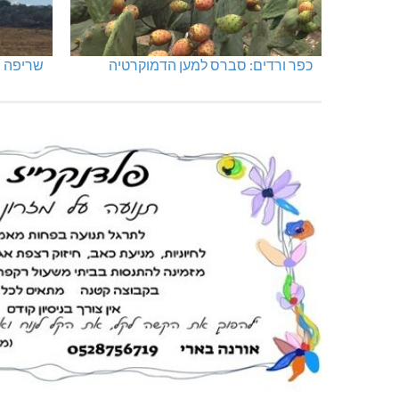
כפר ורדים: סברס למען הדמוקרטיה
שריפה ב