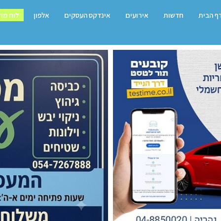
ף הבית
חדשות
אירועים
אינדקס העסקים
אלפון
לוח מו