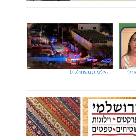
ורלי
האלימות משתוללת!